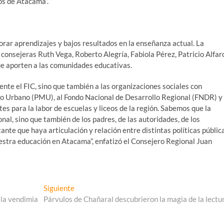
eos de Atacama”.
orar aprendizajes y bajos resultados en la enseñanza actual. La
consejeras Ruth Vega, Roberto Alegría, Fabiola Pérez, Patricio Alfar
ue aporten a las comunidades educativas.
e el FIC, sino que también a las organizaciones sociales con
to Urbano (PMU), al Fondo Nacional de Desarrollo Regional (FNDR) y
es para la labor de escuelas y liceos de la región. Sabemos que la
nal, sino que también de los padres, de las autoridades, de los
nte que haya articulación y relación entre distintas políticas públic
stra educación en Atacama”, enfatizó el Consejero Regional Juan
Entrada
Siguiente
siguiente:
 la vendimia
Párvulos de Chañaral descubrieron la magia de la lectu