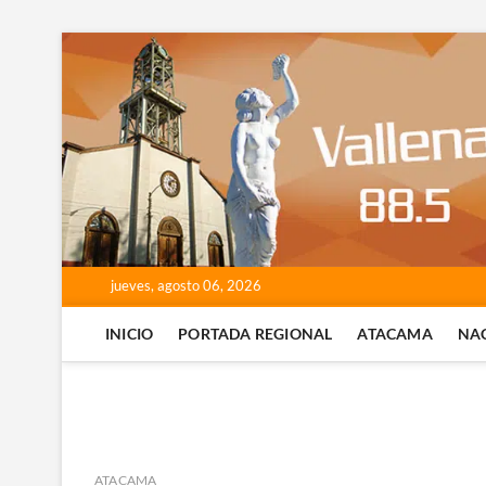
Saltar
al
contenido
jueves, agosto 06, 2026
INICIO
PORTADA REGIONAL
ATACAMA
NA
ATACAMA