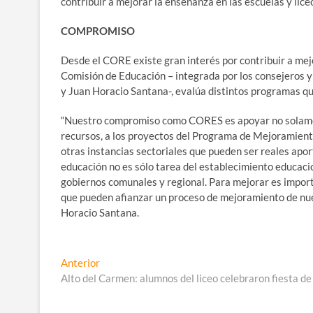
contribuir a mejorar la enseñanza en las escuelas y lic
COMPROMISO
Desde el CORE existe gran interés por contribuir a mej
Comisión de Educación – integrada por los consejeros y 
y Juan Horacio Santana-, evalúa distintos programas q
“Nuestro compromiso como CORES es apoyar no solament
recursos, a los proyectos del Programa de Mejoramien
otras instancias sectoriales que pueden ser reales aport
educación no es sólo tarea del establecimiento educacio
gobiernos comunales y regional. Para mejorar es importa
que pueden afianzar un proceso de mejoramiento de nue
Horacio Santana.
Navegación
Entrada
Anterior
anterior:
Alto del Carmen: alumnos del liceo celebraron fiesta de
de
entradas