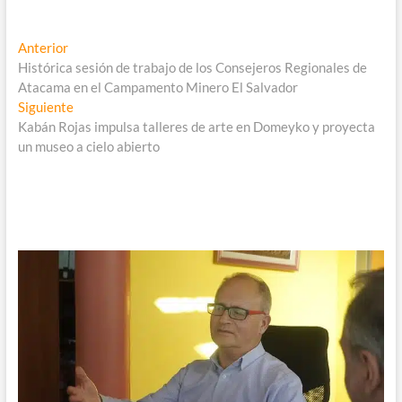
Navegación
Entrada
Anterior
anterior:
Histórica sesión de trabajo de los Consejeros Regionales de
de
Atacama en el Campamento Minero El Salvador
entradas
Entrada
Siguiente
siguiente:
Kabán Rojas impulsa talleres de arte en Domeyko y proyecta
un museo a cielo abierto