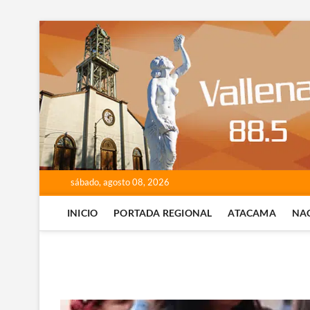
Saltar
al
contenido
sábado, agosto 08, 2026
INICIO
PORTADA REGIONAL
ATACAMA
NA