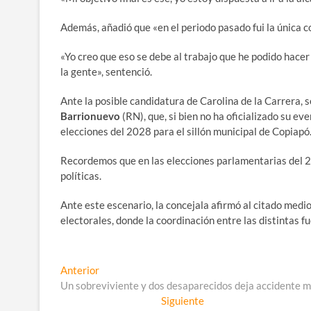
Además, añadió que «en el periodo pasado fui la única c
«Yo creo que eso se debe al trabajo que he podido hacer
la gente», sentenció.
Ante la posible candidatura de Carolina de la Carrera, 
Barrionuevo
(RN), que, si bien no ha oficializado su ev
elecciones del 2028 para el sillón municipal de Copiapó
Recordemos que en las elecciones parlamentarias del 20
políticas.
Ante este escenario, la concejala afirmó al citado med
electorales, donde la coordinación entre las distintas f
Navegación
Entrada
Anterior
anterior:
Un sobreviviente y dos desaparecidos deja accidente m
de
Entrada
Siguiente