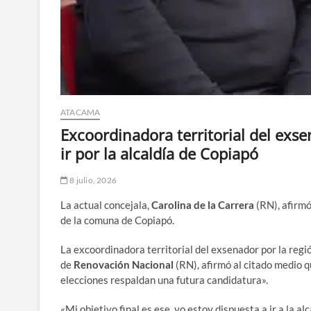
ATACAMA
Excoordinadora territorial del exs
ir por la alcaldía de Copiapó
8 julio, 2026
La actual concejala,
Carolina de la Carrera
(RN), afirmó
de la comuna de Copiapó.
La excoordinadora territorial del exsenador por la reg
de
Renovación Nacional
(RN), afirmó al citado medio q
elecciones respaldan una futura candidatura».
«Mi objetivo final es ese, yo estoy dispuesta a ir a la alc