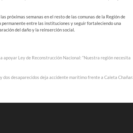
e las próximas semanas en el resto de las comunas de la Región de
n permanente entre las instituciones y seguir fortaleciendo una
aración del daño y la reinserción social.
a apoyar Ley de Reconstrucción Nacional: “Nuestra región necesita
e:
y dos desaparecidos deja accidente marítimo frente a Caleta Chañar