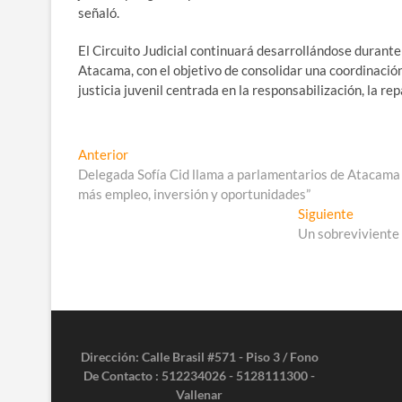
señaló.
El Circuito Judicial continuará desarrollándose durant
Atacama, con el objetivo de consolidar una coordinació
justicia juvenil centrada en la responsabilización, la rep
Navegación
Entrada
Anterior
anterior:
Delegada Sofía Cid llama a parlamentarios de Atacama 
de
más empleo, inversión y oportunidades”
entradas
Entrada
Siguiente
siguient
Un sobreviviente 
Dirección: Calle Brasil #571 - Piso 3 / Fono
De Contacto : 512234026 - 5128111300 -
Vallenar