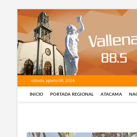
Saltar
al
contenido
sábado, agosto 08, 2026
INICIO
PORTADA REGIONAL
ATACAMA
NA