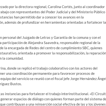
zado por la directora regional, Carolina Cortés, junto al coordinador
rabajo con representantes del Poder Judicial y del Ministerio Público
stancias han permitido dar a conocer los avances en la
ión, además de profundizar en herramientas orientadas a fortalecer la
on personal del Juzgado de Letras y Garantía de la comuna y con el
la participación de Alejandra Saavedra, responsable regional de la
y de la encargada de Redes del centro de cumplimiento SBC, quienes
staurativo, orientada a promover la responsabilización, la reparació
on la comunidad.
irina, donde se replicó el trabajo colaborativo con los actores del
tener una coordinación permanente para favorecer procesos de
l equipo del servicio se reunió con el fiscal jefe Jorge Hernández Ánge
ríguez Bustos.
tas instancias para fortalecer el trabajo interinstitucional. «El Circui
, generar espacios de diálogo con quienes forman parte del sistema d
ue contribuyan a una reinserción social efectiva de las y los jóvenes