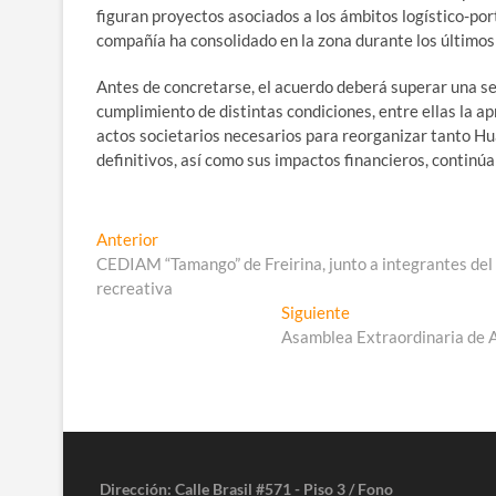
figuran proyectos asociados a los ámbitos logístico-por
compañía ha consolidado en la zona durante los últimos
Antes de concretarse, el acuerdo deberá superar una ser
cumplimiento de distintas condiciones, entre ellas la ap
actos societarios necesarios para reorganizar tanto H
definitivos, así como sus impactos financieros, continúa
Navegación
Entrada
Anterior
anterior:
CEDIAM “Tamango” de Freirina, junto a integrantes del
de
recreativa
entradas
Entrada
Siguiente
siguiente:
Asamblea Extraordinaria de A
Dirección: Calle Brasil #571 - Piso 3 / Fono