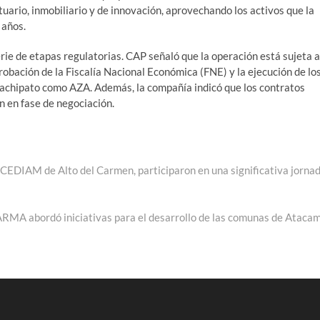
tuario, inmobiliario y de innovación, aprovechando los activos que la
 años.
ie de etapas regulatorias. CAP señaló que la operación está sujeta a
robación de la Fiscalía Nacional Económica (FNE) y la ejecución de lo
uachipato como AZA. Además, la compañía indicó que los contratos
n en fase de negociación.
 CEDIAM de Alto del Carmen, participaron en una significativa jorna
RMA abordó iniciativas para el desarrollo de las comunas de Ataca