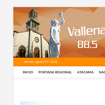
Saltar
al
contenido
viernes, agosto 07, 2026
INICIO
PORTADA REGIONAL
ATACAMA
NA