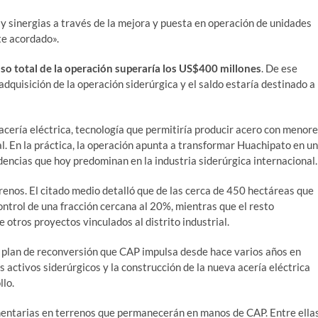
y sinergias a través de la mejora y puesta en operación de unidades
te acordado».
lso total de la operación superaría los US$400 millones
. De ese
quisición de la operación siderúrgica y el saldo estaría destinado a
acería eléctrica, tecnología que permitiría producir acero con menor
l. En la práctica, la operación apunta a transformar Huachipato en un
dencias que hoy predominan en la industria siderúrgica internacional.
renos. El citado medio detalló que de las cerca de 450 hectáreas que
ontrol de una fracción cercana al 20%, mientras que el resto
 otros proyectos vinculados al distrito industrial.
al plan de reconversión que CAP impulsa desde hace varios años en
 activos siderúrgicos y la construcción de la nueva acería eléctrica
llo.
mentarias en terrenos que permanecerán en manos de CAP. Entre ella