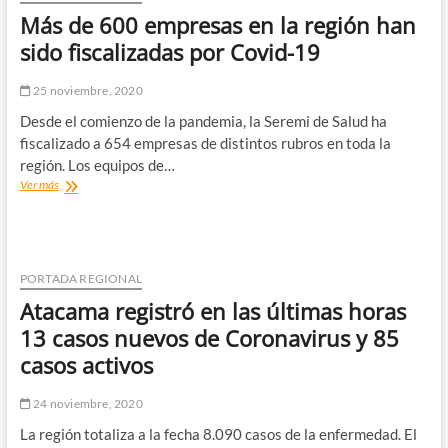
aficionados
Más de 600 empresas en la región han
de
Atacama
sido fiscalizadas por Covid-19
a
clase
25 noviembre, 2020
magistral
online
Desde el comienzo de la pandemia, la Seremi de Salud ha
fiscalizado a 654 empresas de distintos rubros en toda la
región. Los equipos de…
Más
Ver más
de
600
empresas
en
la
PORTADA REGIONAL
región
Atacama registró en las últimas horas
han
sido
13 casos nuevos de Coronavirus y 85
fiscalizadas
casos activos
por
Covid-
19
24 noviembre, 2020
La región totaliza a la fecha 8.090 casos de la enfermedad. El