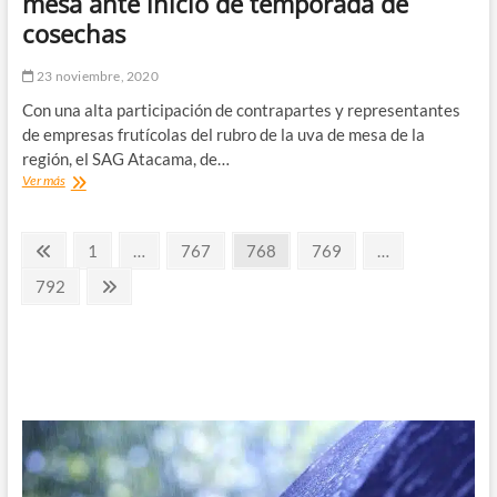
mesa ante inicio de temporada de
de
cosechas
Covid_19
en
la
23 noviembre, 2020
región
Con una alta participación de contrapartes y representantes
de
Atacama.
de empresas frutícolas del rubro de la uva de mesa de la
región, el SAG Atacama, de…
SAG
Ver más
convoca
a
Paginación
exportadores
Página
Página
Página
Página
Página
1
…
767
768
769
…
de
anterior
de
uva
Página
Página
792
de
siguiente
entradas
mesa
ante
inicio
de
temporada
de
cosechas