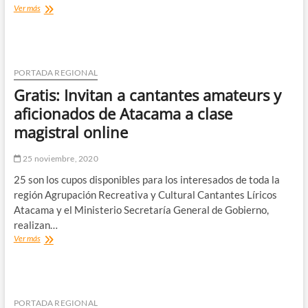
SENCE
Ver más
abre
1.800
nuevas
becas
para
PORTADA REGIONAL
cursos
Gratis: Invitan a cantantes amateurs y
digitales
gratuitos
aficionados de Atacama a clase
con
magistral online
foco
en
emprendimiento
25 noviembre, 2020
25 son los cupos disponibles para los interesados de toda la
región Agrupación Recreativa y Cultural Cantantes Líricos
Atacama y el Ministerio Secretaría General de Gobierno,
realizan…
Gratis:
Ver más
Invitan
a
cantantes
amateurs
y
PORTADA REGIONAL