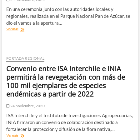
En una ceremonia junto con las autoridades locales y
regionales, realizada en el Parque Nacional Pan de Azúcar, se
dio el vamos a la apertura…
En
Ver más
ceremonia
oficial
se
inició
la
PORTADA REGIONAL
reapertura
Convenio entre ISA Interchile e INIA
gradual
de
permitirá la revegetación con más de
las
100 mil ejemplares de especies
áreas
silvestres
endémicas a partir de 2022
protegidas
en
24 noviembre, 2020
Atacama.
ISA Interchile y el Instituto de Investigaciones Agropecuarias,
INIA firmaron un convenio de colaboración destinado a
fortalecer la protección y difusión de la flora nativa,…
Convenio
Ver más