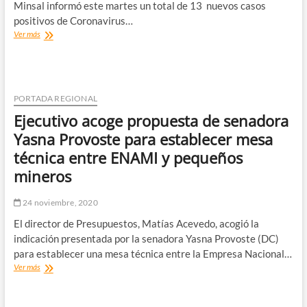
Minsal informó este martes un total de 13 nuevos casos
positivos de Coronavirus…
Atacama
Ver más
registró
en
las
últimas
horas
PORTADA REGIONAL
13
Ejecutivo acoge propuesta de senadora
casos
nuevos
Yasna Provoste para establecer mesa
de
técnica entre ENAMI y pequeños
Coronavirus
y
mineros
85
casos
24 noviembre, 2020
activos
El director de Presupuestos, Matías Acevedo, acogió la
indicación presentada por la senadora Yasna Provoste (DC)
para establecer una mesa técnica entre la Empresa Nacional…
Ejecutivo
Ver más
acoge
propuesta
de