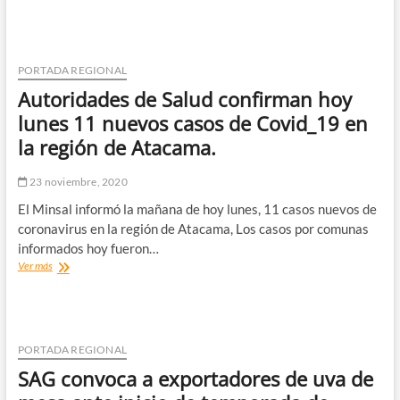
entre
ISA
Interchile
e
INIA
PORTADA REGIONAL
permitirá
Autoridades de Salud confirman hoy
la
revegetación
lunes 11 nuevos casos de Covid_19 en
con
la región de Atacama.
más
de
100
23 noviembre, 2020
mil
El Minsal informó la mañana de hoy lunes, 11 casos nuevos de
ejemplares
de
coronavirus en la región de Atacama, Los casos por comunas
especies
informados hoy fueron…
endémicas
Autoridades
Ver más
a
de
partir
Salud
de
confirman
2022
hoy
lunes
PORTADA REGIONAL
11
SAG convoca a exportadores de uva de
nuevos
casos