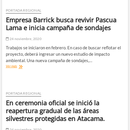
senadora
Yasna
PORTADA REGIONAL
Provoste
Empresa Barrick busca revivir Pascua
para
establecer
Lama e inicia campaña de sondajes
mesa
técnica
24 noviembre, 2020
entre
ENAMI
Trabajos se iniciaron en febrero. En caso de buscar reflotar el
y
proyecto, deberá ingresar un nuevo estudio de impacto
pequeños
ambiental. Una nueva campaña de sondajes,…
mineros
Empresa
Ver más
Barrick
busca
revivir
Pascua
Lama
PORTADA REGIONAL
e
En ceremonia oficial se inició la
inicia
campaña
reapertura gradual de las áreas
de
silvestres protegidas en Atacama.
sondajes
24 noviembre, 2020