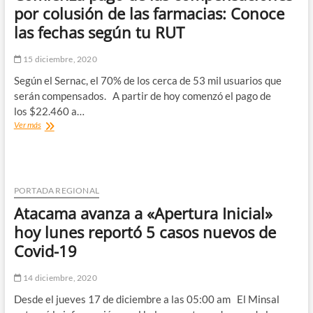
a
por colusión de las farmacias: Conoce
las
las fechas según tu RUT
casas
de
sus
15 diciembre, 2020
alumnos
Según el Sernac, el 70% de los cerca de 53 mil usuarios que
serán compensados. A partir de hoy comenzó el pago de
los $22.460 a…
Comienza
Ver más
pago
de
las
compensaciones
por
PORTADA REGIONAL
colusión
Atacama avanza a «Apertura Inicial»
de
las
hoy lunes reportó 5 casos nuevos de
farmacias:
Covid-19
Conoce
las
fechas
14 diciembre, 2020
según
Desde el jueves 17 de diciembre a las 05:00 am El Minsal
tu
RUT