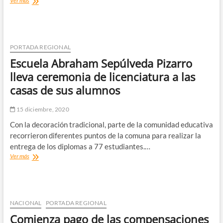
Ver más
Atención
las
Primaria
primeras
visitas
presenciales
en
PORTADA REGIONAL
las
Escuela Abraham Sepúlveda Pizarro
cárceles
de
lleva ceremonia de licenciatura a las
Atacama
casas de sus alumnos
15 diciembre, 2020
Con la decoración tradicional, parte de la comunidad educativa
recorrieron diferentes puntos de la comuna para realizar la
entrega de los diplomas a 77 estudiantes.…
Escuela
Ver más
Abraham
Sepúlveda
Pizarro
lleva
ceremonia
NACIONAL
PORTADA REGIONAL
de
Comienza pago de las compensaciones
licenciatura