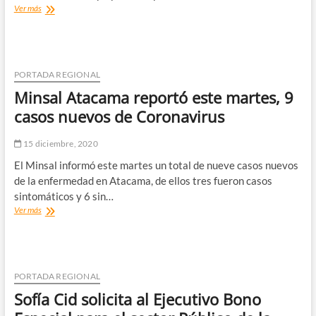
Gobernadora
Ver más
de
Copiapó
realizó
plenario
de
PORTADA REGIONAL
evaluación,
Minsal Atacama reportó este martes, 9
seguimiento
y
casos nuevos de Coronavirus
cierre
del
15 diciembre, 2020
comité
técnico
El Minsal informó este martes un total de nueve casos nuevos
asesor
de la enfermedad en Atacama, de ellos tres fueron casos
2020
sintomáticos y 6 sin…
Minsal
Ver más
Atacama
reportó
este
martes,
9
PORTADA REGIONAL
casos
Sofía Cid solicita al Ejecutivo Bono
nuevos
de