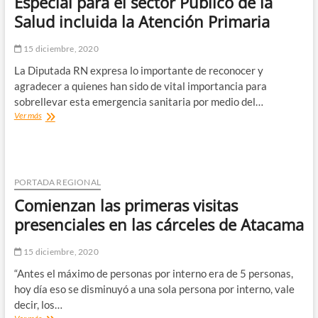
Especial para el sector Público de la
Coronavirus
Salud incluida la Atención Primaria
15 diciembre, 2020
La Diputada RN expresa lo importante de reconocer y
agradecer a quienes han sido de vital importancia para
sobrellevar esta emergencia sanitaria por medio del…
Sofía
Ver más
Cid
solicita
al
Ejecutivo
Bono
PORTADA REGIONAL
Especial
Comienzan las primeras visitas
para
el
presenciales en las cárceles de Atacama
sector
Público
15 diciembre, 2020
de
la
“Antes el máximo de personas por interno era de 5 personas,
Salud
hoy día eso se disminuyó a una sola persona por interno, vale
incluida
decir, los…
la
Comienzan