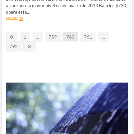
alcanzado su mayor nivel desde marzo de 2013 Bajo los $730,
opera esta…
Cobre
Ver más
anota
otro
Paginación
máximo
Página
Página
Página
Página
Página
1
…
759
760
761
…
en
anterior
de
casi
Página
Página
792
8
siguiente
entradas
años