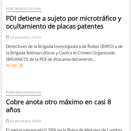
“El
contexto
PORTADA REGIONAL
mundial
PDI detiene a sujeto por microtráfico y
nos
trajo
ocultamiento de placas patentes
mayores
oportunidades
14 diciembre, 2020
para
relacionarnos
Detectives de la Brigada Investigadora de Robos (BIRO) y de
comercialmente”
la Brigada Antinarcóticos y Contra el Crimen Organizado
(BRIANCO) de la PDI de Atacama detuvieron…
PDI
Ver más
detiene
a
sujeto
por
microtráfico
PORTADA REGIONAL
y
Cobre anota otro máximo en casi 8
ocultamiento
de
años
placas
patentes
14 diciembre, 2020
El metal rojo escaló 0,28% en la Bolsa de Metales de Londres,