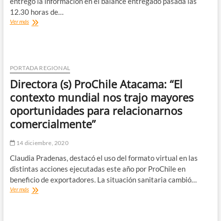
entregó la información en el balance entregado pasada las
12.30 horas de…
Atacama
Ver más
avanza
a
«Apertura
Inicial»
hoy
PORTADA REGIONAL
lunes
Directora (s) ProChile Atacama: “El
reportó
5
contexto mundial nos trajo mayores
casos
oportunidades para relacionarnos
nuevos
de
comercialmente”
Covid-
19
14 diciembre, 2020
Claudia Pradenas, destacó el uso del formato virtual en las
distintas acciones ejecutadas este año por ProChile en
beneficio de exportadores. La situación sanitaria cambió…
Directora
Ver más
(s)
ProChile
Atacama: