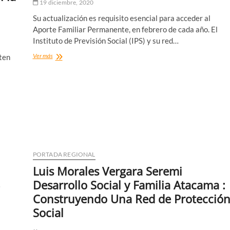
19 diciembre, 2020
beneficiados
este
Su actualización es requisito esencial para acceder al
martes
Aporte Familiar Permanente, en febrero de cada año. El
Instituto de Previsión Social (IPS) y su red…
IPS
Ver más
ten
llama
a
trabajadores
a
actualizar
sus
cargas
familiares
PORTADA REGIONAL
Luis Morales Vergara Seremi
Desarrollo Social y Familia Atacama :
Construyendo Una Red de Protecció
Social