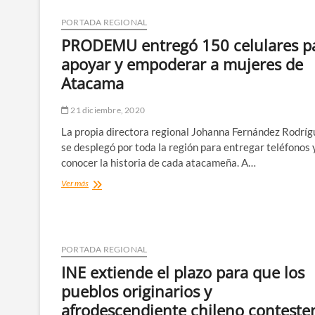
PORTADA REGIONAL
PRODEMU entregó 150 celulares p
apoyar y empoderar a mujeres de
Atacama
21 diciembre, 2020
La propia directora regional Johanna Fernández Rodríg
se desplegó por toda la región para entregar teléfonos 
conocer la historia de cada atacameña. A…
PRODEMU
Ver más
entregó
150
celulares
para
apoyar
PORTADA REGIONAL
y
INE extiende el plazo para que los
empoderar
a
pueblos originarios y
mujeres
afrodescendiente chileno contesten
de