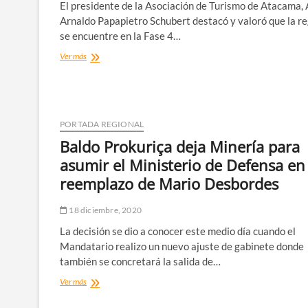
El presidente de la Asociación de Turismo de Atacama, 
ficha
de
Arnaldo Papapietro Schubert destacó y valoró que la r
Participación
se encuentre en la Fase 4…
Intercultural
Presidente
Ver más
del
Gremio
del
Turismo
valora
PORTADA REGIONAL
implementación
Baldo Prokuriça deja Minería para
de
la
asumir el Ministerio de Defensa en
Fase
reemplazo de Mario Desbordes
4
para
Atacama
18 diciembre, 2020
La decisión se dio a conocer este medio día cuando el
Mandatario realizo un nuevo ajuste de gabinete donde
también se concretará la salida de…
Baldo
Ver más
Prokuriça
deja