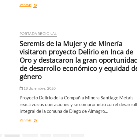
Con
Ver más
un
llamado
a
respetar
el
PORTADA REGIONAL
protocolo
Seremis de la Mujer y de Minería
sanitario
se
visitaron proyecto Delirio en Inca de
dio
Oro y destacaron la gran oportunida
el
vamos
de desarrollo económico y equidad d
a
género
la
l
temporada
de
e
18 diciembre, 2020
avistamiento
n…
Proyecto Delirio de la Compañía Minera Santiago Metals
de
cetáceos
reactivó sus operaciones y se comprometió con el desarrol
en
integral de la comuna de Diego de Almagro…
Caleta
Seremis
Ver más
Chañaral
de
de
la
Aceituno
Mujer