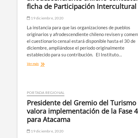
Atacama
ficha de Participación Intercultural
19 diciembre, 2020
La instancia para que las organizaciones de pueblos
originarios y afrodescendiente chileno revisen y comen
el cuestionario censal estará disponible hasta el 30 de
diciembre, ampliándose el período originalmente
establecido para su contribución. El Instituto…
INE
Ver más
extiende
el
plazo
para
que
PORTADA REGIONAL
los
Presidente del Gremio del Turismo
pueblos
originarios
valora implementación de la Fase 4
y
para Atacama
afrodescendiente
chileno
contesten
19 diciembre, 2020
la