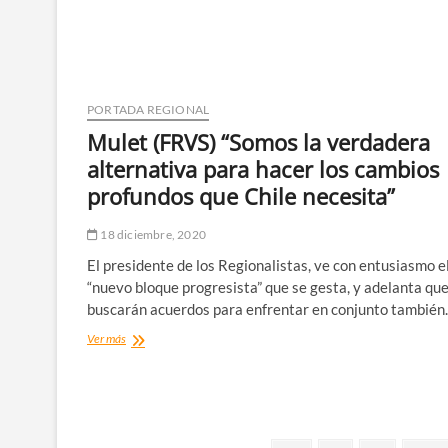
Minería
para
asumir
el
Ministerio
de
PORTADA REGIONAL
Defensa
Mulet (FRVS) “Somos la verdadera
en
reemplazo
alternativa para hacer los cambios
de
profundos que Chile necesita”
Mario
Desbordes
18 diciembre, 2020
El presidente de los Regionalistas, ve con entusiasmo e
“nuevo bloque progresista” que se gesta, y adelanta qu
buscarán acuerdos para enfrentar en conjunto tambié
Mulet
Ver más
(FRVS)
“Somos
la
verdadera
alternativa
para