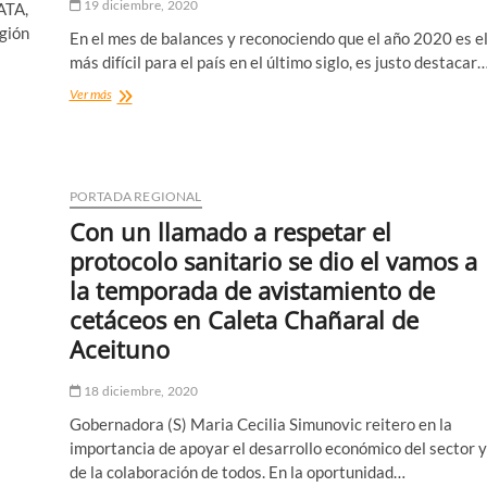
19 diciembre, 2020
ATA,
egión
En el mes de balances y reconociendo que el año 2020 es e
más difícil para el país en el último siglo, es justo destacar
Luis
Ver más
Morales
Vergara
Seremi
Desarrollo
Social
PORTADA REGIONAL
y
Con un llamado a respetar el
Familia
Atacama
protocolo sanitario se dio el vamos a
:
la temporada de avistamiento de
Construyendo
Una
cetáceos en Caleta Chañaral de
Red
Aceituno
de
Protección
Social
18 diciembre, 2020
Gobernadora (S) Maria Cecilia Simunovic reitero en la
importancia de apoyar el desarrollo económico del sector y
de la colaboración de todos. En la oportunidad…