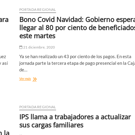
PORTADA REGIONAL
ara
Bono Covid Navidad: Gobierno esper
llegar al 80 por ciento de beneficiado
este martes
21 diciembre, 2020
uez
Ya se han realizado un 43 por ciento de los pagos. En esta
y así
jornada parte la tercera etapa de pago presencial en la Caj
de…
Bono
Ver más
Covid
Navidad:
Gobierno
espera
llegar
PORTADA REGIONAL
al
IPS llama a trabajadores a actualizar
80
por
sus cargas familiares
ciento
 la
de