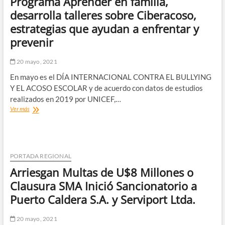
Programa Aprender en familia,
ópticos
desarrolla talleres sobre Ciberacoso,
para
la
estrategias que ayudan a enfrentar y
comunidad
prevenir
20 mayo, 2021
En mayo es el DÍA INTERNACIONAL CONTRA EL BULLYING
Y EL ACOSO ESCOLAR y de acuerdo con datos de estudios
realizados en 2019 por UNICEF,…
Fundación
Ver más
CAP,
a
través
de
su
PORTADA REGIONAL
Programa
Arriesgan Multas de U$8 Millones o
Aprender
en
Clausura SMA Inició Sancionatorio a
familia,
Puerto Caldera S.A. y Serviport Ltda.
desarrolla
talleres
sobre
20 mayo, 2021