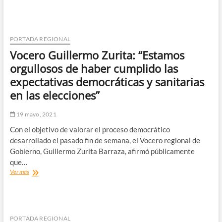
reportó
hoy
114
nuevos
contagios
PORTADA REGIONAL
COVID
Vocero Guillermo Zurita: “Estamos
y
activos
orgullosos de haber cumplido las
se
expectativas democráticas y sanitarias
mantienen
sobre
en las elecciones”
700
diarios
19 mayo, 2021
Con el objetivo de valorar el proceso democrático
desarrollado el pasado fin de semana, el Vocero regional de
Gobierno, Guillermo Zurita Barraza, afirmó públicamente
que…
Vocero
Ver más
Guillermo
Zurita:
“Estamos
orgullosos
de
PORTADA REGIONAL