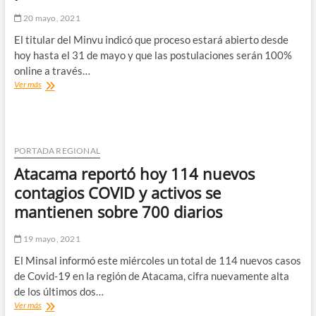
semanas
20 mayo, 2021
El titular del Minvu indicó que proceso estará abierto desde
hoy hasta el 31 de mayo y que las postulaciones serán 100%
online a través…
Ministro
Ver más
Felipe
Ward
anuncia
apertura
de
PORTADA REGIONAL
proceso
Atacama reportó hoy 114 nuevos
de
postulación
contagios COVID y activos se
a
mantienen sobre 700 diarios
Subsidio
para
la
19 mayo, 2021
Clase
El Minsal informó este miércoles un total de 114 nuevos casos
Media
de Covid-19 en la región de Atacama, cifra nuevamente alta
de los últimos dos…
Atacama
Ver más