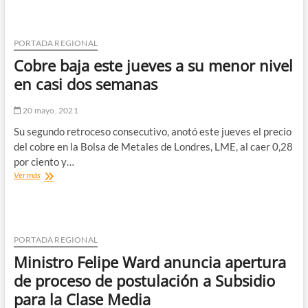
de
Salud
de
Atacama
PORTADA REGIONAL
informa
Cobre baja este jueves a su menor nivel
seis
fallecidos
en casi dos semanas
por
COVID
20 mayo, 2021
en
las
Su segundo retroceso consecutivo, anotó este jueves el precio
últimas
del cobre en la Bolsa de Metales de Londres, LME, al caer 0,28
horas
por ciento y…
en
Cobre
Ver más
Atacama
baja
este
jueves
a
su
PORTADA REGIONAL
menor
Ministro Felipe Ward anuncia apertura
nivel
en
de proceso de postulación a Subsidio
casi
para la Clase Media
dos