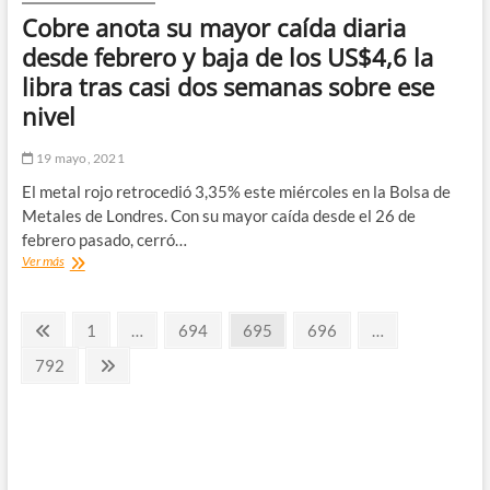
haber
Cobre anota su mayor caída diaria
cumplido
las
desde febrero y baja de los US$4,6 la
expectativas
libra tras casi dos semanas sobre ese
democráticas
y
nivel
sanitarias
en
19 mayo, 2021
las
elecciones”
El metal rojo retrocedió 3,35% este miércoles en la Bolsa de
Metales de Londres. Con su mayor caída desde el 26 de
febrero pasado, cerró…
Cobre
Ver más
anota
su
Paginación
mayor
Página
Página
Página
Página
Página
1
…
694
695
696
…
caída
anterior
de
diaria
Página
Página
792
desde
siguiente
entradas
febrero
y
baja
de
los