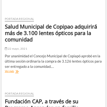
cambia
vida
de
20
mujeres
PORTADA REGIONAL
en
Salud Municipal de Copipao adquirirá
Copiapó
más de 3.100 lentes ópticos para la
comunidad
22 mayo, 2021
Por unanimidad el Concejo Municipal de Copiapó aprobó en la
última sesión ordinaria la compra de 3.126 lentes ópticos para
ser entregado a la comunidad.…
Salud
Ver más
Municipal
de
Copipao
adquirirá
más
PORTADA REGIONAL
de
Fundación CAP, a través de su
3.100
lentes