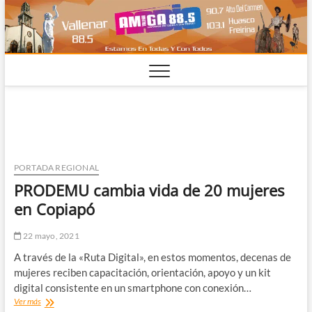
Saltar
al
contenido
PORTADA REGIONAL
PRODEMU cambia vida de 20 mujeres
en Copiapó
22 mayo, 2021
A través de la «Ruta Digital», en estos momentos, decenas de
mujeres reciben capacitación, orientación, apoyo y un kit
digital consistente en un smartphone con conexión…
PRODEMU
Ver más