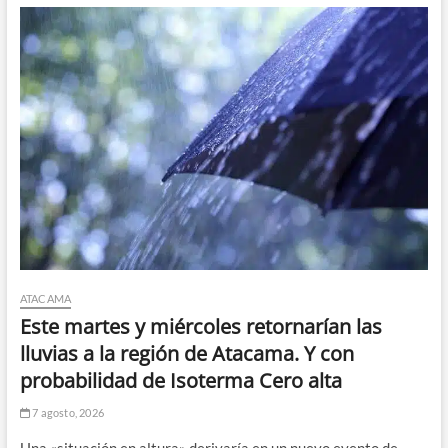
US$4,6
la
libra
tras
casi
dos
semanas
sobre
ese
nivel
ATACAMA
Este martes y miércoles retornarían las
lluvias a la región de Atacama. Y con
probabilidad de Isoterma Cero alta
7 agosto, 2026
Una «situación en altura» derivaría en un nuevo evento de