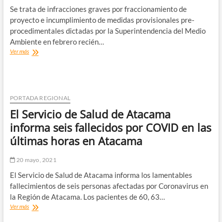
Ciberacoso,
Se trata de infracciones graves por fraccionamiento de
estrategias
que
proyecto e incumplimiento de medidas provisionales pre-
ayudan
procedimentales dictadas por la Superintendencia del Medio
a
Ambiente en febrero recién…
enfrentar
Arriesgan
Ver más
y
Multas
prevenir
de
U$8
Millones
o
PORTADA REGIONAL
Clausura
El Servicio de Salud de Atacama
SMA
Inició
informa seis fallecidos por COVID en las
Sancionatorio
últimas horas en Atacama
a
Puerto
Caldera
20 mayo, 2021
S.A.
El Servicio de Salud de Atacama informa los lamentables
y
Serviport
fallecimientos de seis personas afectadas por Coronavirus en
Ltda.
la Región de Atacama. Los pacientes de 60, 63…
El
Ver más
Servicio