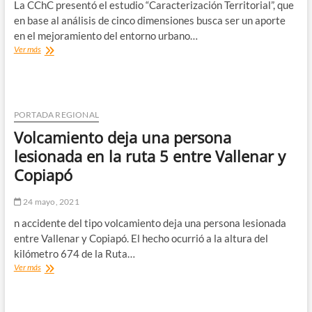
La CChC presentó el estudio “Caracterización Territorial”, que
en base al análisis de cinco dimensiones busca ser un aporte
en el mejoramiento del entorno urbano…
27
Ver más
mil
personas
de
la
población
PORTADA REGIONAL
en
Volcamiento deja una persona
el
eje
lesionada en la ruta 5 entre Vallenar y
Copiapó-
Copiapó
Tierra
Amarilla,
viven
24 mayo, 2021
en
n accidente del tipo volcamiento deja una persona lesionada
entornos
urbanos
entre Vallenar y Copiapó. El hecho ocurrió a la altura del
críticos
kilómetro 674 de la Ruta…
Volcamiento
Ver más
deja
una
persona