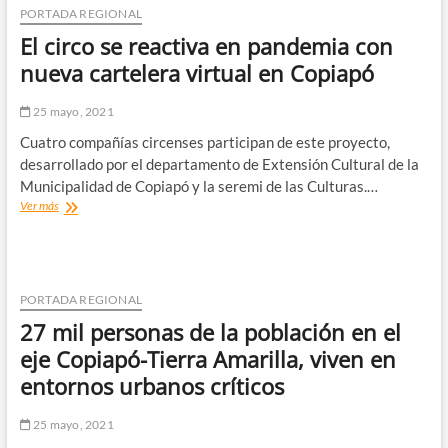
bomberas
PORTADA REGIONAL
de
El circo se reactiva en pandemia con
Copiapó
inician
nueva cartelera virtual en Copiapó
capacitación
en
25 mayo, 2021
Talleres
de
Cuatro compañías circenses participan de este proyecto,
Prevención
desarrollado por el departamento de Extensión Cultural de la
de
Municipalidad de Copiapó y la seremi de las Culturas.…
Violencia
El
Ver más
Contra
circo
las
se
Mujeres
reactiva
en
pandemia
PORTADA REGIONAL
con
27 mil personas de la población en el
nueva
cartelera
eje Copiapó-Tierra Amarilla, viven en
virtual
entornos urbanos críticos
en
Copiapó
25 mayo, 2021