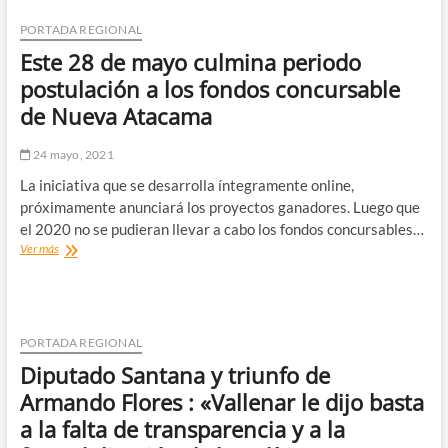
lesionada
en
PORTADA REGIONAL
la
Este 28 de mayo culmina periodo
ruta
5
postulación a los fondos concursable
entre
de Nueva Atacama
Vallenar
y
Copiapó
24 mayo, 2021
La iniciativa que se desarrolla íntegramente online,
próximamente anunciará los proyectos ganadores. Luego que
el 2020 no se pudieran llevar a cabo los fondos concursables…
Este
Ver más
28
de
mayo
culmina
periodo
PORTADA REGIONAL
postulación
Diputado Santana y triunfo de
a
los
Armando Flores : «Vallenar le dijo basta
fondos
a la falta de transparencia y a la
concursable
de