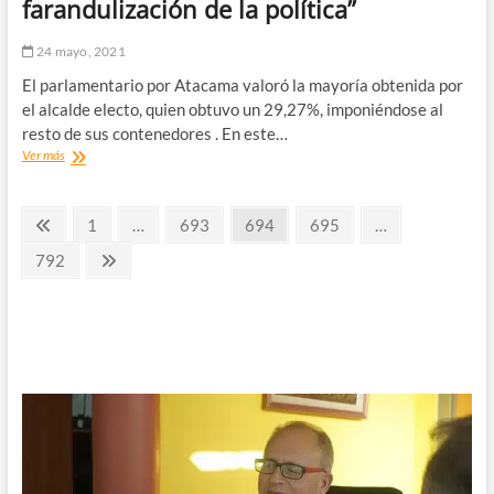
farandulización de la política”
Nueva
Atacama
24 mayo, 2021
El parlamentario por Atacama valoró la mayoría obtenida por
el alcalde electo, quien obtuvo un 29,27%, imponiéndose al
resto de sus contenedores . En este…
Diputado
Ver más
Santana
y
Paginación
triunfo
Página
Página
Página
Página
Página
1
…
693
694
695
…
de
anterior
de
Armando
Página
Página
792
Flores
siguiente
entradas
:
«Vallenar
le
dijo
basta
a
la
falta
de
transparencia
y