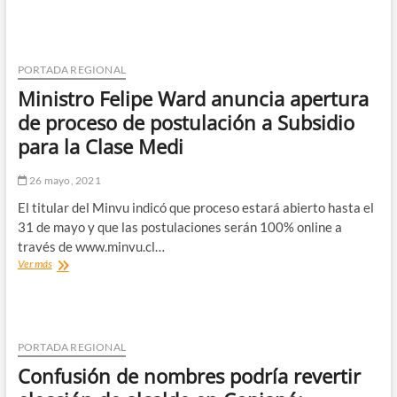
de
vehículo
y
acompañante
fueron
PORTADA REGIONAL
sorprendidos
Ministro Felipe Ward anuncia apertura
con
marihuana
de proceso de postulación a Subsidio
para la Clase Medi
26 mayo, 2021
El titular del Minvu indicó que proceso estará abierto hasta el
31 de mayo y que las postulaciones serán 100% online a
través de www.minvu.cl…
Ministro
Ver más
Felipe
Ward
anuncia
apertura
de
PORTADA REGIONAL
proceso
Confusión de nombres podría revertir
de
postulación