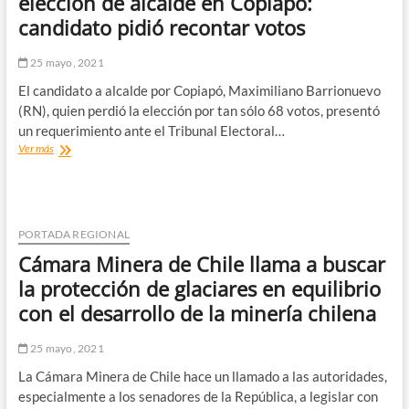
elección de alcalde en Copiapó:
a
candidato pidió recontar votos
Subsidio
para
la
25 mayo, 2021
Clase
El candidato a alcalde por Copiapó, Maximiliano Barrionuevo
Medi
(RN), quien perdió la elección por tan sólo 68 votos, presentó
un requerimiento ante el Tribunal Electoral…
Confusión
Ver más
de
nombres
podría
revertir
elección
PORTADA REGIONAL
de
Cámara Minera de Chile llama a buscar
alcalde
en
la protección de glaciares en equilibrio
Copiapó:
con el desarrollo de la minería chilena
candidato
pidió
recontar
25 mayo, 2021
votos
La Cámara Minera de Chile hace un llamado a las autoridades,
especialmente a los senadores de la República, a legislar con