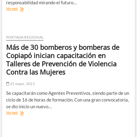
responsabilidad mirando el futuro…
Cámara
Ver más
Minera
de
Chile
llama
a
PORTADA REGIONAL
buscar
Más de 30 bomberos y bomberas de
la
protección
Copiapó inician capacitación en
de
Talleres de Prevención de Violencia
glaciares
en
Contra las Mujeres
equilibrio
con
25 mayo, 2021
el
desarrollo
Se capacitarán como Agentes Preventivos, siendo parte de un
de
ciclo de 16 de horas de formación. Con una gran convocatoria,
la
se dio inicio un nuevo…
minería
Más
Ver más
chilena
de
30
bomberos
y