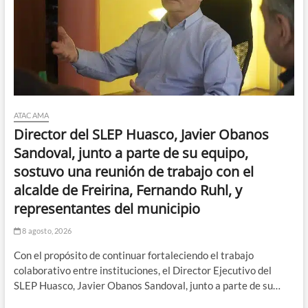
a
la
farandulización
de
la
política”
ATACAMA
Director del SLEP Huasco, Javier Obanos
Sandoval, junto a parte de su equipo,
sostuvo una reunión de trabajo con el
alcalde de Freirina, Fernando Ruhl, y
representantes del municipio
8 agosto, 2026
Con el propósito de continuar fortaleciendo el trabajo
colaborativo entre instituciones, el Director Ejecutivo del
SLEP Huasco, Javier Obanos Sandoval, junto a parte de su…