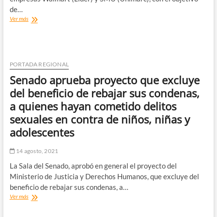
de…
Sernac
Ver más
demandará
a
2
cadenas
de
PORTADA REGIONAL
supermercados
Senado aprueba proyecto que excluye
por
colusión
del beneficio de rebajar sus condenas,
de
a quienes hayan cometido delitos
pollos
para
sexuales en contra de niños, niñas y
que
adolescentes
compensen
a
clientes
14 agosto, 2021
La Sala del Senado, aprobó en general el proyecto del
Ministerio de Justicia y Derechos Humanos, que excluye del
beneficio de rebajar sus condenas, a…
Senado
Ver más
aprueba
proyecto