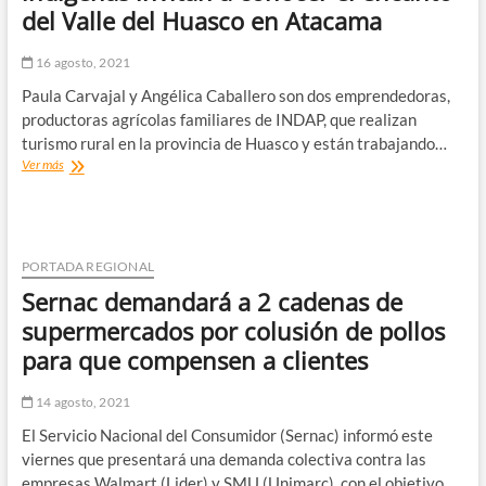
del Valle del Huasco en Atacama
y
Arica
a
16 agosto, 2021
partir
Paula Carvajal y Angélica Caballero son dos emprendedoras,
de
este
productoras agrícolas familiares de INDAP, que realizan
lunes
turismo rural en la provincia de Huasco y están trabajando…
Pinturas
Ver más
rupestres
y
muñecas
indígenas
invitan
PORTADA REGIONAL
a
Sernac demandará a 2 cadenas de
conocer
el
supermercados por colusión de pollos
encanto
para que compensen a clientes
del
Valle
del
14 agosto, 2021
Huasco
El Servicio Nacional del Consumidor (Sernac) informó este
en
Atacama
viernes que presentará una demanda colectiva contra las
empresas Walmart (Lider) y SMU (Unimarc), con el objetivo