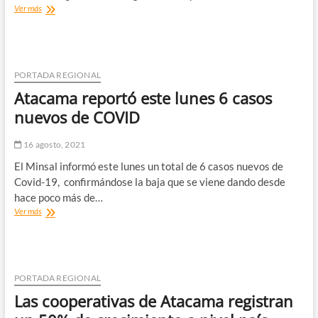
INE
Ver más
inicia
marcha
blanca
de
la
PORTADA REGIONAL
IX
Atacama reportó este lunes 6 casos
Encuesta
de
nuevos de COVID
Presupuestos
Familiares
16 agosto, 2021
en
la
El Minsal informó este lunes un total de 6 casos nuevos de
región
Covid-19, confirmándose la baja que se viene dando desde
de
hace poco más de…
Atacama
Atacama
Ver más
reportó
este
lunes
6
casos
PORTADA REGIONAL
nuevos
Las cooperativas de Atacama registran
de
COVID