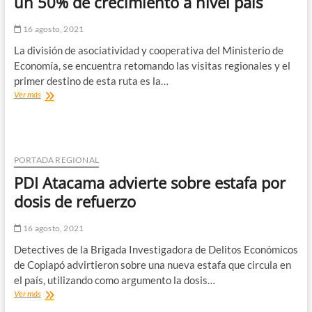
un 50% de crecimiento a nivel país
16 agosto, 2021
La división de asociatividad y cooperativa del Ministerio de
Economía, se encuentra retomando las visitas regionales y el
primer destino de esta ruta es la…
Las
Ver más
cooperativas
de
Atacama
registran
un
PORTADA REGIONAL
50%
PDI Atacama advierte sobre estafa por
de
crecimiento
dosis de refuerzo
a
nivel
16 agosto, 2021
país
Detectives de la Brigada Investigadora de Delitos Económicos
de Copiapó advirtieron sobre una nueva estafa que circula en
el país, utilizando como argumento la dosis…
PDI
Ver más
Atacama