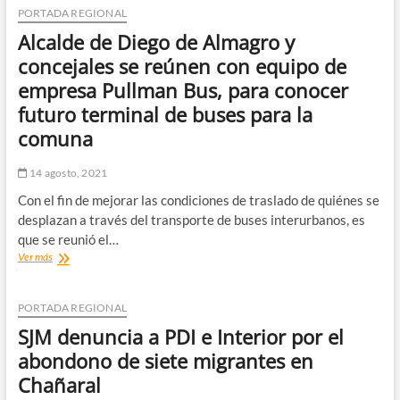
que
PORTADA REGIONAL
excluye
Alcalde de Diego de Almagro y
del
beneficio
concejales se reúnen con equipo de
de
empresa Pullman Bus, para conocer
rebajar
sus
futuro terminal de buses para la
condenas,
comuna
a
quienes
hayan
14 agosto, 2021
cometido
Con el fin de mejorar las condiciones de traslado de quiénes se
delitos
desplazan a través del transporte de buses interurbanos, es
sexuales
en
que se reunió el…
contra
Alcalde
Ver más
de
de
niños,
Diego
niñas
de
PORTADA REGIONAL
y
Almagro
SJM denuncia a PDI e Interior por el
adolescentes
y
concejales
abondono de siete migrantes en
se
Chañaral
reúnen