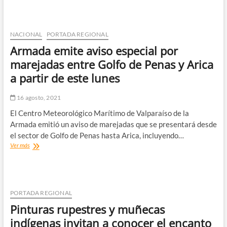
advierte
sobre
estafa
por
NACIONAL
PORTADA REGIONAL
dosis
Armada emite aviso especial por
de
refuerzo
marejadas entre Golfo de Penas y Arica
a partir de este lunes
16 agosto, 2021
El Centro Meteorológico Marítimo de Valparaíso de la
Armada emitió un aviso de marejadas que se presentará desde
el sector de Golfo de Penas hasta Arica, incluyendo…
Armada
Ver más
emite
aviso
especial
por
marejadas
PORTADA REGIONAL
entre
Pinturas rupestres y muñecas
Golfo
de
indígenas invitan a conocer el encanto
Penas