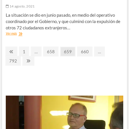
con
equipo
14 agosto, 2021
de
La situación se dio en junio pasado, en medio del operativo
empresa
coordinado por el Gobierno, y que culminó con la expulsión de
Pullman
Bus,
otros 72 ciudadanos extranjeros…
para
SJM
Ver más
conocer
denuncia
futuro
a
terminal
Paginación
PDI
Página
Página
Página
Página
Página
1
…
658
659
660
…
de
e
anterior
buses
de
Interior
Página
Página
792
para
por
siguiente
entradas
la
el
comuna
abondono
de
siete
migrantes
en
Chañaral