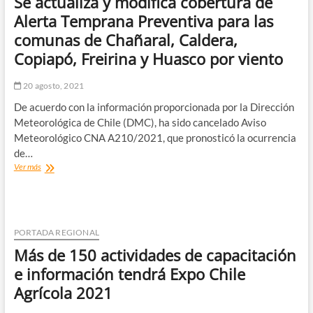
Se actualiza y modifica cobertura de
y
subió
Alerta Temprana Preventiva para las
por
comunas de Chañaral, Caldera,
encima
de
Copiapó, Freirina y Huasco por viento
los
cuatro
20 agosto, 2021
dólares
la
De acuerdo con la información proporcionada por la Dirección
libra
Meteorológica de Chile (DMC), ha sido cancelado Aviso
Meteorológico CNA A210/2021, que pronosticó la ocurrencia
de…
Se
Ver más
actualiza
y
modifica
cobertura
de
PORTADA REGIONAL
Alerta
Más de 150 actividades de capacitación
Temprana
Preventiva
e información tendrá Expo Chile
para
Agrícola 2021
las
comunas