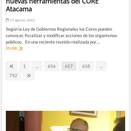
nuevas herramientas del CORE
Atacama
Atacama
19 agosto, 2021
Según la Ley de Gobiernos Regionales los Cores pueden
convocar, fiscalizar y modificar acciones de los organismos
públicos. En una reciente reunión realizada por…
Comisión
Ver más
de
Inversiones
Paginación
analizó
Página
Página
Página
Página
Página
1
…
656
657
658
…
las
anterior
de
nuevas
Página
Página
792
herramientas
siguiente
entradas
del
CORE
Atacama