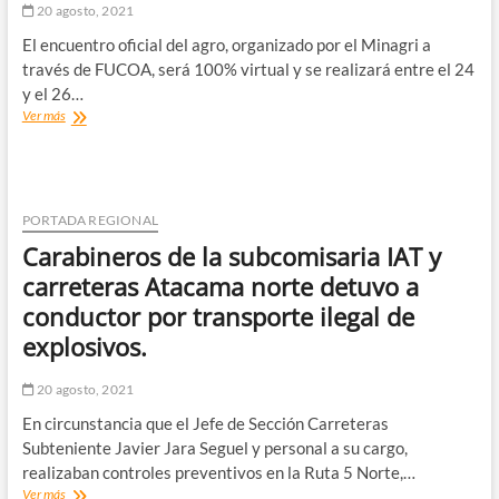
de
20 agosto, 2021
Chañaral,
El encuentro oficial del agro, organizado por el Minagri a
Caldera,
Copiapó,
través de FUCOA, será 100% virtual y se realizará entre el 24
Freirina
y el 26…
y
Más
Ver más
Huasco
de
por
150
viento
actividades
de
capacitación
PORTADA REGIONAL
e
Carabineros de la subcomisaria IAT y
información
tendrá
carreteras Atacama norte detuvo a
Expo
conductor por transporte ilegal de
Chile
Agrícola
explosivos.
2021
20 agosto, 2021
En circunstancia que el Jefe de Sección Carreteras
Subteniente Javier Jara Seguel y personal a su cargo,
realizaban controles preventivos en la Ruta 5 Norte,…
Carabineros
Ver más