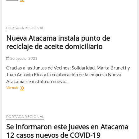
de
la
subcomisaria
IAT
y
PORTADA REGIONAL
carreteras
Nueva Atacama instala punto de
Atacama
norte
reciclaje de aceite domiciliario
detuvo
a
20 agosto, 2021
conductor
por
Gracias a las Juntas de Vecinos; Solidaridad, Marta Brunett y
transporte
Juan Antonio Ríos y la colaboración de la empresa Nueva
ilegal
Atacama, se instaló un nuevo…
de
Nueva
Ver más
explosivos.
Atacama
instala
punto
de
reciclaje
PORTADA REGIONAL
de
Se informaron este jueves en Atacama
aceite
domiciliario
12 casos nuevos de COVID-19