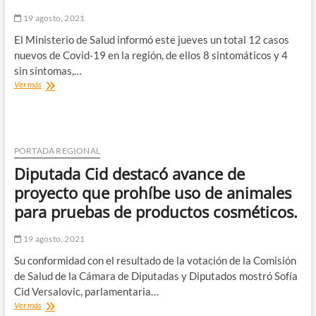
19 agosto, 2021
El Ministerio de Salud informó este jueves un total 12 casos
nuevos de Covid-19 en la región, de ellos 8 sintomáticos y 4
sin síntomas,…
Se
Ver más
informaron
este
jueves
en
Atacama
PORTADA REGIONAL
12
Diputada Cid destacó avance de
casos
nuevos
proyecto que prohíbe uso de animales
de
para pruebas de productos cosméticos.
COVID-
19
19 agosto, 2021
Su conformidad con el resultado de la votación de la Comisión
de Salud de la Cámara de Diputadas y Diputados mostró Sofía
Cid Versalovic, parlamentaria…
Diputada
Ver más