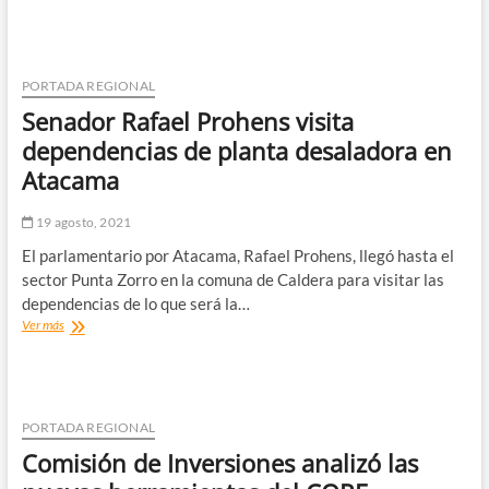
Cid
destacó
avance
de
proyecto
PORTADA REGIONAL
que
Senador Rafael Prohens visita
prohíbe
uso
dependencias de planta desaladora en
de
Atacama
animales
para
pruebas
19 agosto, 2021
de
El parlamentario por Atacama, Rafael Prohens, llegó hasta el
productos
cosméticos.
sector Punta Zorro en la comuna de Caldera para visitar las
dependencias de lo que será la…
Senador
Ver más
Rafael
Prohens
visita
dependencias
de
PORTADA REGIONAL
planta
Comisión de Inversiones analizó las
desaladora
en