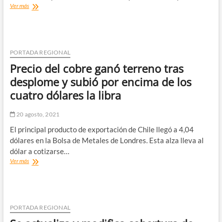
Partido
Ver más
Comunista
anunció
candidaturas
a
Diputados
PORTADA REGIONAL
y
Precio del cobre ganó terreno tras
al
Consejo
desplome y subió por encima de los
Regional
cuatro dólares la libra
20 agosto, 2021
El principal producto de exportación de Chile llegó a 4,04
dólares en la Bolsa de Metales de Londres. Esta alza lleva al
dólar a cotizarse…
Precio
Ver más
del
cobre
ganó
terreno
tras
PORTADA REGIONAL
desplome