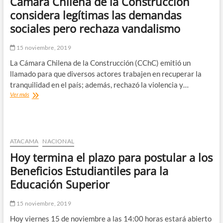
Cámara Chilena de la Construcción
celebraciones
de
considera legítimas las demandas
Navidad
sociales pero rechaza vandalismo
y
Año
Nuevo
15 noviembre, 2019
La Cámara Chilena de la Construcción (CChC) emitió un
llamado para que diversos actores trabajen en recuperar la
tranquilidad en el país; además, rechazó la violencia y…
Cámara
Ver más
Chilena
de
la
Construcción
considera
ATACAMA
NACIONAL
legítimas
Hoy termina el plazo para postular a los
las
demandas
Beneficios Estudiantiles para la
sociales
Educación Superior
pero
rechaza
vandalismo
15 noviembre, 2019
Hoy viernes 15 de noviembre a las 14:00 horas estará abierto