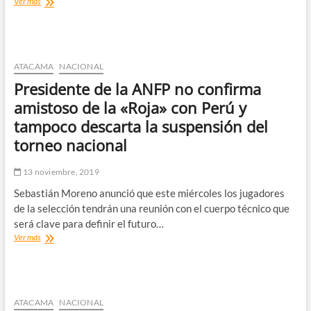
Senadores
Ver más
presentan
proyecto
para
despenalizar
deudas
ATACAMA
NACIONAL
estudiantiles
Presidente de la ANFP no confirma
como
las
amistoso de la «Roja» con Perú y
del
tampoco descarta la suspensión del
CAE
torneo nacional
13 noviembre, 2019
Sebastián Moreno anunció que este miércoles los jugadores
de la selección tendrán una reunión con el cuerpo técnico que
será clave para definir el futuro…
Presidente
Ver más
de
la
ANFP
no
confirma
ATACAMA
NACIONAL