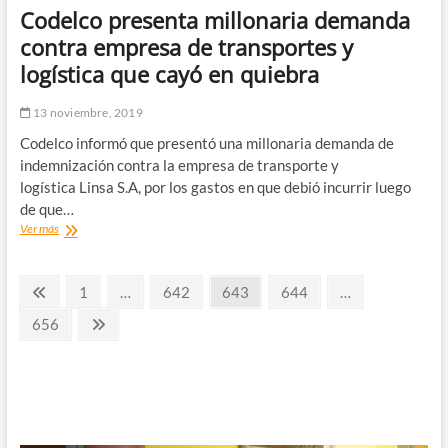
amistoso
Codelco presenta millonaria demanda
de
la
contra empresa de transportes y
«Roja»
logística que cayó en quiebra
con
Perú
y
13 noviembre, 2019
tampoco
Codelco informó que presentó una millonaria demanda de
descarta
la
indemnización contra la empresa de transporte y
suspensión
logística Linsa S.A, por los gastos en que debió incurrir luego
del
de que…
torneo
Codelco
Ver más
nacional
presenta
millonaria
Paginación
demanda
Página
Página
Página
Página
Página
1
…
642
643
644
…
contra
anterior
de
empresa
Página
Página
656
de
siguiente
entradas
transportes
y
logística
que
cayó
en