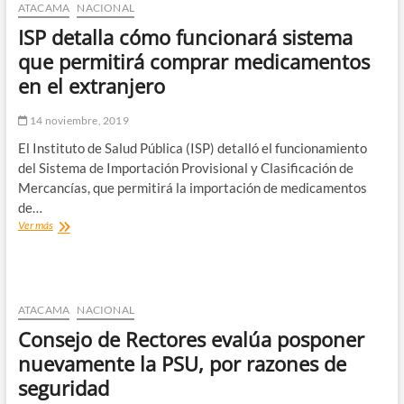
a
ATACAMA
NACIONAL
un
ISP detalla cómo funcionará sistema
paso
de
que permitirá comprar medicamentos
ser
en el extranjero
ley
14 noviembre, 2019
El Instituto de Salud Pública (ISP) detalló el funcionamiento
del Sistema de Importación Provisional y Clasificación de
Mercancías, que permitirá la importación de medicamentos
de…
ISP
Ver más
detalla
cómo
funcionará
sistema
que
ATACAMA
NACIONAL
permitirá
Consejo de Rectores evalúa posponer
comprar
medicamentos
nuevamente la PSU, por razones de
en
seguridad
el
extranjero