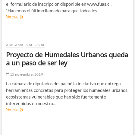
el formulario de inscripción disponible en www.fuas.cl.
“Hacemos el último llamado para que todos los…
Hoy
Ver más
termina
el
plazo
para
postular
ATACAMA
NACIONAL
a
Proyecto de Humedales Urbanos queda
los
Beneficios
a un paso de ser ley
Estudiantiles
para
15 noviembre, 2019
la
Educación
La cámara de diputados despachó la iniciativa que entrega
Superior
herramientas concretas para proteger los humedales urbanos,
ecosistemas vulnerables que han sido fuertemente
intervenidos en nuestro…
Proyecto
Ver más
de
Humedales
Urbanos
queda