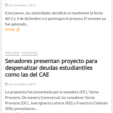
14 noviembre, 2019
Este jueves, las autoridades decidirán si mantienen la fecha
del 2 y 3 de diciembre o si postergan el proceso. El examen ya
fue aplazado…
Consejo
Ver más
de
Rectores
evalúa
posponer
nuevamente
ATACAMA
NACIONAL
la
Senadores presentan proyecto para
PSU,
por
despenalizar deudas estudiantiles
razones
como las del CAE
de
seguridad
13 noviembre, 2019
La propuesta fue presentada por la senadora (DC), Yasna
Provoste, De manera transversal, los senadores Yasna
Provoste (DC), Juan Ignacio Latorre (RD) y Francisco Chahuán
(RN), presentaron…