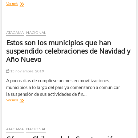
Desde
Ver más
el
FA
a
la
UDI:
ATACAMA
NACIONAL
Congreso
Estos son los municipios que han
logra
histórico
suspendido celebraciones de Navidad y
acuerdo
Año Nuevo
para
construir
nueva
15 noviembre, 2019
constitución
A pocos días de cumplirse un mes en movilizaciones,
municipios a lo largo del país ya comenzaron a comunicar
la suspensión de sus actividades de fin…
Estos
Ver más
son
los
municipios
que
han
ATACAMA
NACIONAL
suspendido