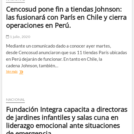
ampliar
Cencosud pone fin a tiendas Johnson:
Ley
de
las fusionará con París en Chile y cierra
Protección
operaciones en Perú.
de
Empleo
y
1 julio, 2020
beneficios
Mediante un comunicado dado a conocer ayer martes,
del
Seguro
desde Cencosud anunciaron que sus 11 tiendas París ubicadas
de
en Perú dejarán de funcionar. En tanto en Chile, la
Cesantía.
cadena Johnson, también…
Cencosud
Ver más
pone
fin
a
tiendas
Johnson:
NACIONAL
las
Fundación Integra capacita a directoras
fusionará
con
de jardines infantiles y salas cuna en
París
liderazgo emocional ante situaciones
en
Chile
de emergencia