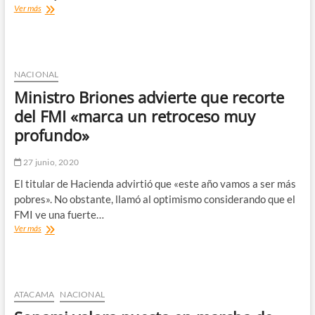
Gobierno
Ver más
afirma
que
empleadores
deben
pagar
NACIONAL
el
Ministro Briones advierte que recorte
costo
del
del FMI «marca un retroceso muy
internet
profundo»
usado
para
el
27 junio, 2020
teletrabajo.
El titular de Hacienda advirtió que «este año vamos a ser más
pobres». No obstante, llamó al optimismo considerando que el
FMI ve una fuerte…
Ministro
Ver más
Briones
advierte
que
recorte
del
ATACAMA
NACIONAL
FMI