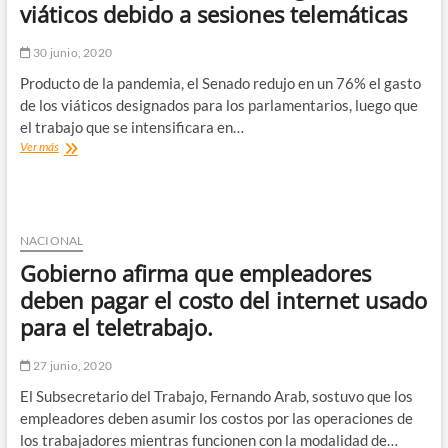
o
viáticos debido a sesiones telemáticas
muy
mala
30 junio, 2020
y
el
Producto de la pandemia, el Senado redujo en un 76% el gasto
50%
de los viáticos designados para los parlamentarios, luego que
cree
el trabajo que se intensificara en…
que
Senado
Ver más
empeorará
redujo
en
un
los
76%
próximos
los
seis
gastos
meses.
NACIONAL
en
Gobierno afirma que empleadores
viáticos
debido
deben pagar el costo del internet usado
a
para el teletrabajo.
sesiones
telemáticas
27 junio, 2020
El Subsecretario del Trabajo, Fernando Arab, sostuvo que los
empleadores deben asumir los costos por las operaciones de
los trabajadores mientras funcionen con la modalidad de…