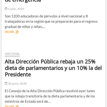
y
cierra
1 julio, 2020
operaciones
en
Son 1200 educadoras de párvulos a nivel nacional y 8
Perú.
trabajadoras en la región que se prepararán para el regreso
gradual de niños y niñas,…
Fundación
Ver más
Integra
capacita
a
directoras
de
NACIONAL
jardines
Alta Dirección Pública rebaja un 25%
infantiles
y
dieta de parlamentarios y un 10% la del
salas
Presidente
cuna
en
liderazgo
30 junio, 2020
emocional
El Consejo de la Alta Dirección Pública resolvió ayer lunes
ante
situaciones
que la rebaja transitoria de la dieta parlamentaria y de los
de
ministros de Estado será de…
emergencia
Alta
Ver más