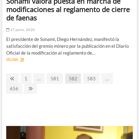
Sonami valora puesta en marcha de
«marca
un
modificaciones al reglamento de cierre
retroceso
de faenas
muy
profundo»
27 junio, 2020
El presidente de Sonami, Diego Hernández, manifestó la
satisfacción del gremio minero por la publicación en el Diario
Oficial de la modificación al reglamento de…
Sonami
Ver más
valora
puesta
Paginación
en
Página
Página
Página
Página
Página
1
…
581
582
583
…
marcha
anterior
de
de
Página
Página
656
modificaciones
siguiente
entradas
al
reglamento
de
cierre
de
faenas