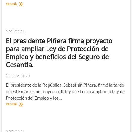
AFC
Ver más
nuevamente
activa
pago
de
dos
NACIONAL
giros
El presidente Piñera firma proyecto
adicionales
del
para ampliar Ley de Protección de
Seguro
Empleo y beneficios del Seguro de
de
Cesantía.
Cesantía.
1 julio, 2020
El presidente de la República, Sebastián Piñera, firmó la tarde
de este martes un proyecto de ley que busca ampliar la Ley de
Protección del Empleo y los…
El
Ver más
presidente
Piñera
firma
proyecto
para
NACIONAL