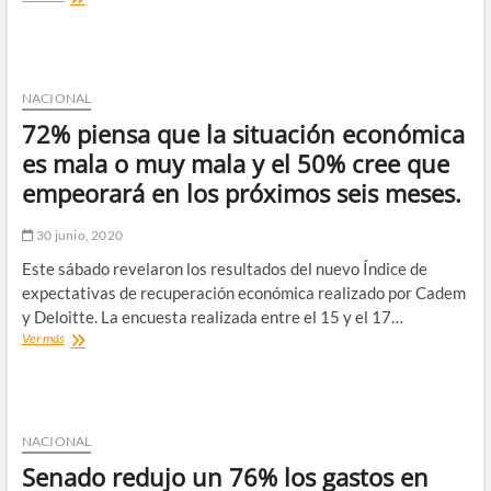
Dirección
Pública
rebaja
un
25%
NACIONAL
dieta
72% piensa que la situación económica
de
parlamentarios
es mala o muy mala y el 50% cree que
y
empeorará en los próximos seis meses.
un
10%
la
30 junio, 2020
del
Este sábado revelaron los resultados del nuevo Índice de
Presidente
expectativas de recuperación económica realizado por Cadem
y Deloitte. La encuesta realizada entre el 15 y el 17…
72%
Ver más
piensa
que
la
situación
económica
NACIONAL
es
Senado redujo un 76% los gastos en
mala