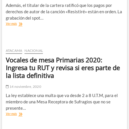
Además, el titular de la cartera ratificó que los pagos por
derechos de autor de la canción «Resistiré» están en orden. La
grabación del spot…
Ministro
Ver más
Figueroa
defiende
comentada
campaña
del
ATACAMA
NACIONAL
Mineduc:
Vocales de mesa Primarias 2020:
«Es
una
Ingresa tu RUT y revisa si eres parte de
herramienta
la lista definitiva
fundamental
para
generar
14 noviembre, 2020
conciencia»
La ley establece una multa que va desde 2 a 8 U.T.M, para el
miembro de una Mesa Receptora de Sufragios que no se
presente…
Vocales
Ver más
de
mesa
Primarias