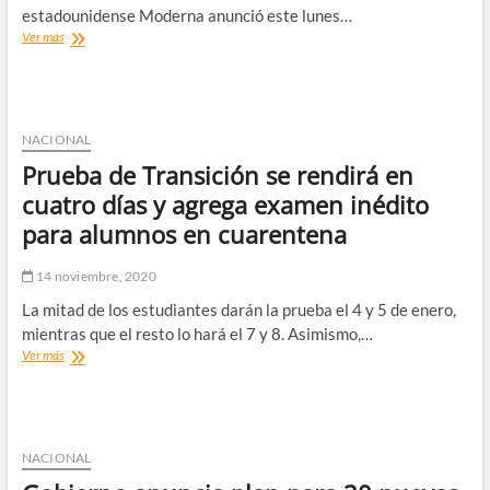
estadounidense Moderna anunció este lunes…
Moderna
Ver más
anuncia
que
su
vacuna
contra
NACIONAL
el
Prueba de Transición se rendirá en
Covid-
19
cuatro días y agrega examen inédito
tiene
para alumnos en cuarentena
casi
95%
de
14 noviembre, 2020
eficacia
La mitad de los estudiantes darán la prueba el 4 y 5 de enero,
mientras que el resto lo hará el 7 y 8. Asimismo,…
Prueba
Ver más
de
Transición
se
rendirá
en
NACIONAL
cuatro