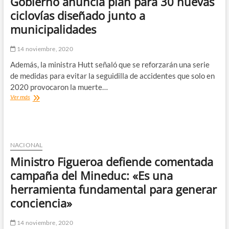
Gobierno anuncia plan para 30 nuevas
días
y
ciclovías diseñado junto a
agrega
municipalidades
examen
inédito
para
14 noviembre, 2020
alumnos
Además, la ministra Hutt señaló que se reforzarán una serie
en
cuarentena
de medidas para evitar la seguidilla de accidentes que solo en
2020 provocaron la muerte…
Gobierno
Ver más
anuncia
plan
para
30
nuevas
NACIONAL
ciclovías
Ministro Figueroa defiende comentada
diseñado
junto
campaña del Mineduc: «Es una
a
herramienta fundamental para generar
municipalidades
conciencia»
14 noviembre, 2020