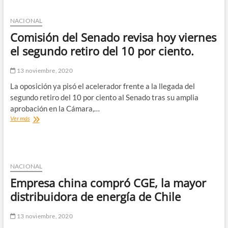
2020:
Ingresa
NACIONAL
tu
Comisión del Senado revisa hoy viernes
RUT
y
el segundo retiro del 10 por ciento.
revisa
si
13 noviembre, 2020
eres
parte
La oposición ya pisó el acelerador frente a la llegada del
de
segundo retiro del 10 por ciento al Senado tras su amplia
la
aprobación en la Cámara,…
lista
Comisión
Ver más
definitiva
del
Senado
revisa
hoy
viernes
NACIONAL
el
Empresa china compró CGE, la mayor
segundo
retiro
distribuidora de energía de Chile
del
10
13 noviembre, 2020
por
ciento.