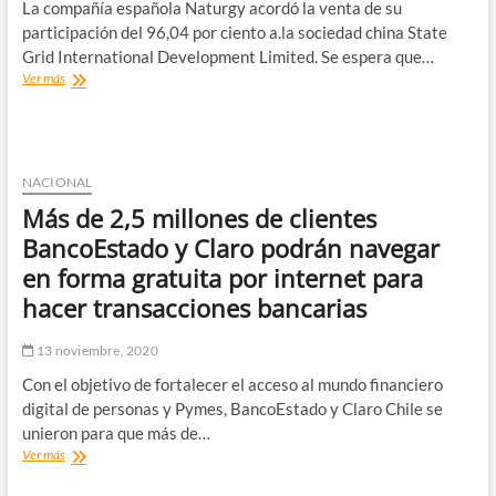
La compañía española Naturgy acordó la venta de su
participación del 96,04 por ciento a.la sociedad china State
Grid International Development Limited. Se espera que…
Empresa
Ver más
china
compró
CGE,
la
mayor
NACIONAL
distribuidora
Más de 2,5 millones de clientes
de
energía
BancoEstado y Claro podrán navegar
de
en forma gratuita por internet para
Chile
hacer transacciones bancarias
13 noviembre, 2020
Con el objetivo de fortalecer el acceso al mundo financiero
digital de personas y Pymes, BancoEstado y Claro Chile se
unieron para que más de…
Más
Ver más
de
2,5