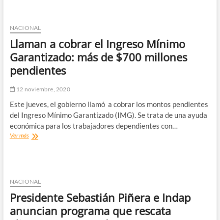
millones
de
clientes
NACIONAL
BancoEstado
Llaman a cobrar el Ingreso Mínimo
y
Claro
Garantizado: más de $700 millones
podrán
pendientes
navegar
en
forma
12 noviembre, 2020
gratuita
Este jueves, el gobierno llamó a cobrar los montos pendientes
por
internet
del Ingreso Mínimo Garantizado (IMG). Se trata de una ayuda
para
económica para los trabajadores dependientes con…
hacer
Llaman
Ver más
transacciones
a
bancarias
cobrar
el
Ingreso
Mínimo
NACIONAL
Garantizado:
Presidente Sebastián Piñera e Indap
más
de
anuncian programa que rescata
$700