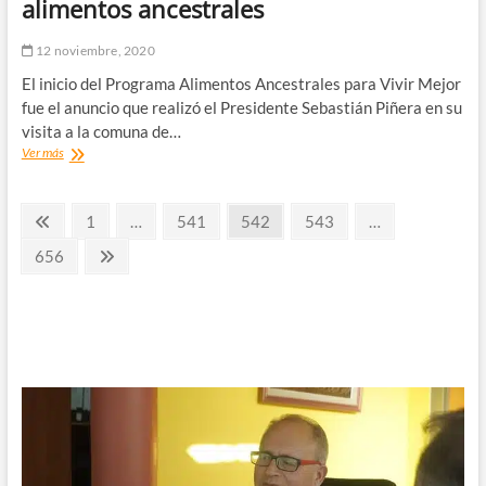
alimentos ancestrales
millones
pendientes
12 noviembre, 2020
El inicio del Programa Alimentos Ancestrales para Vivir Mejor
fue el anuncio que realizó el Presidente Sebastián Piñera en su
visita a la comuna de…
Presidente
Ver más
Sebastián
Piñera
Paginación
e
Página
Página
Página
Página
Página
1
…
541
542
543
…
Indap
anterior
de
anuncian
Página
Página
656
programa
siguiente
entradas
que
rescata
alimentos
ancestrales