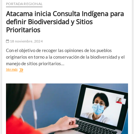
PORTADA REGIONAL
Atacama inicia Consulta Indígena para
definir Biodiversidad y Sitios
Prioritarios
18 noviembre, 2024
Con el objetivo de recoger las opiniones de los pueblos
originarios en torno a la conservación de la biodiversidad y el
manejo de sitios prioritarios…
Atacama
Ver más
inicia
Consulta
Indígena
para
definir
Biodiversidad
y
Sitios
Prioritarios