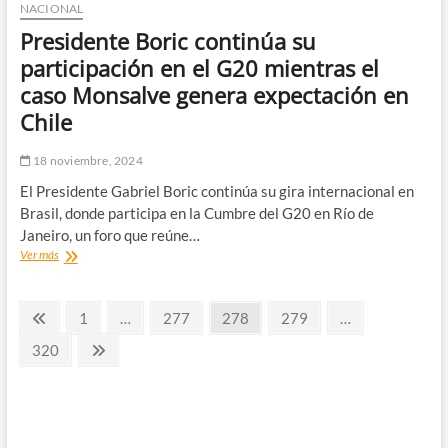
NACIONAL
Presidente Boric continúa su
participación en el G20 mientras el
caso Monsalve genera expectación en
Chile
18 noviembre, 2024
El Presidente Gabriel Boric continúa su gira internacional en
Brasil, donde participa en la Cumbre del G20 en Río de
Janeiro, un foro que reúne…
Presidente
Ver más
Boric
continúa
Paginación
su
Página
Página
Página
Página
Página
1
…
277
278
279
…
participación
anterior
de
en
Página
Página
320
el
siguiente
entradas
G20
mientras
el
caso