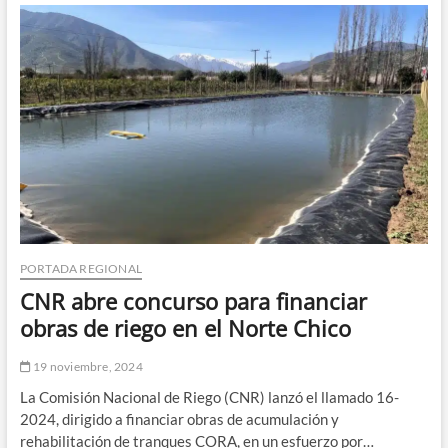
Técnica
en
Copiapó
y
Chañaral:
Información
clave
para
conductores
en
Atacama
PORTADA REGIONAL
CNR abre concurso para financiar
obras de riego en el Norte Chico
19 noviembre, 2024
La Comisión Nacional de Riego (CNR) lanzó el llamado 16-
2024, dirigido a financiar obras de acumulación y
rehabilitación de tranques CORA, en un esfuerzo por…