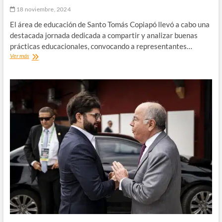
18 noviembre, 2024
El área de educación de Santo Tomás Copiapó llevó a cabo una
destacada jornada dedicada a compartir y analizar buenas
prácticas educacionales, convocando a representantes…
Santo
Ver más
Tomás
Copiapó
organiza
exitosa
jornada
de
Buenas
Prácticas
Educacionales