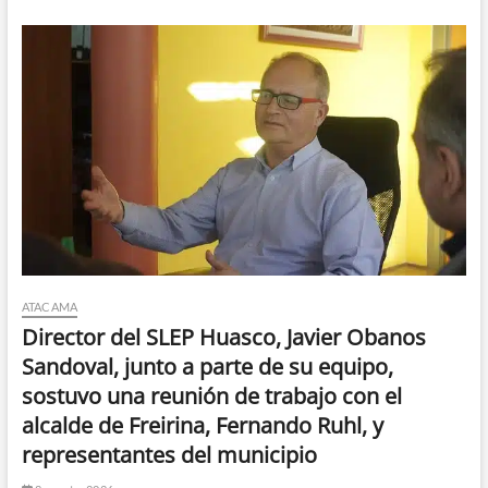
Monsalve
genera
expectación
en
Chile
ATACAMA
Director del SLEP Huasco, Javier Obanos
Sandoval, junto a parte de su equipo,
sostuvo una reunión de trabajo con el
alcalde de Freirina, Fernando Ruhl, y
representantes del municipio