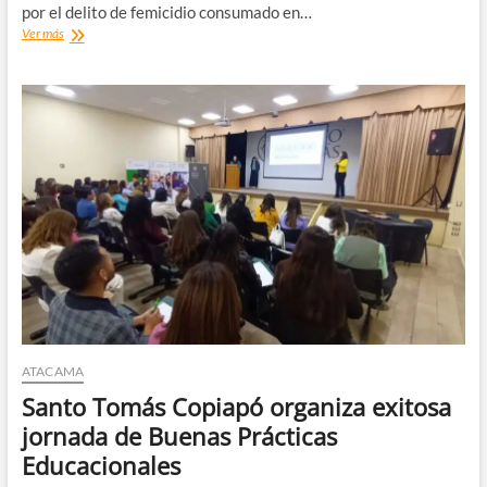
por el delito de femicidio consumado en…
Vallenar:
Ver más
Fiscalía
formaliza
cargos
por
femicidio
y
logra
prisión
preventiva
para
el
imputado
ATACAMA
Santo Tomás Copiapó organiza exitosa
jornada de Buenas Prácticas
Educacionales