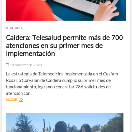
ATACAMA
Caldera: Telesalud permite más de 700
atenciones en su primer mes de
implementación
18 noviembre, 2024
La estrategia de Telemedicina implementada en el Cesfam
Rosario Corvalán de Caldera cumplió su primer mes de
funcionamiento, logrando concretar 786 solicitudes de
atención con…
Caldera:
Ver más
Telesalud
permite
más
de
700
atenciones