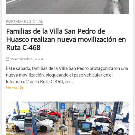
PORTADA REGIONAL
Familias de la Villa San Pedro de
Huasco realizan nueva movilización en
Ruta C-468
19 noviembre, 2024
Este sábado, familias de la Villa San Pedro protagonizaron una
nueva movilización, bloqueando el paso vehicular en el
kilómetro 2 de la Ruta C-468, en…
Familias
Ver más
de
la
Villa
San
Pedro
de
Huasco
realizan