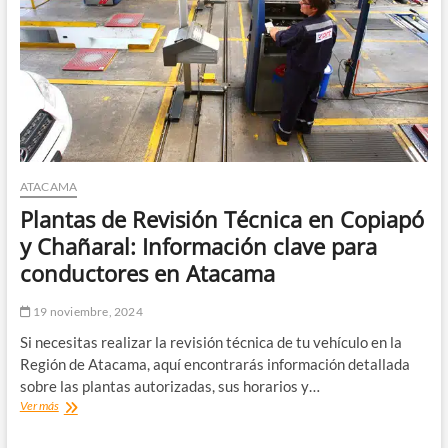
nueva
movilización
en
Ruta
C-
468
ATACAMA
Plantas de Revisión Técnica en Copiapó
y Chañaral: Información clave para
conductores en Atacama
19 noviembre, 2024
Si necesitas realizar la revisión técnica de tu vehículo en la
Región de Atacama, aquí encontrarás información detallada
sobre las plantas autorizadas, sus horarios y…
Plantas
Ver más
de
Revisión