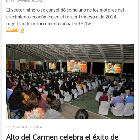
19 noviembre, 2024
El sector minero se consolidó como uno de los motores del
crecimiento económico en el tercer trimestre de 2024,
registrando un incremento anual del 5,1%,…
Minería
Ver más
impulsa
crecimiento
económico
de
Chile
con
alza
del
5,1%
en
el
tercer
trimestre
de
2024
PORTADA REGIONAL
Alto del Carmen celebra el éxito de