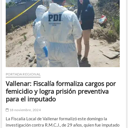
en
su
primer
mes
de
implementación
PORTADA REGIONAL
Vallenar: Fiscalía formaliza cargos por
femicidio y logra prisión preventiva
para el imputado
18 noviembre, 2024
La Fiscalía Local de Vallenar formalizó este domingo la
investigación contra R.M.C.J., de 29 años, quien fue imputado