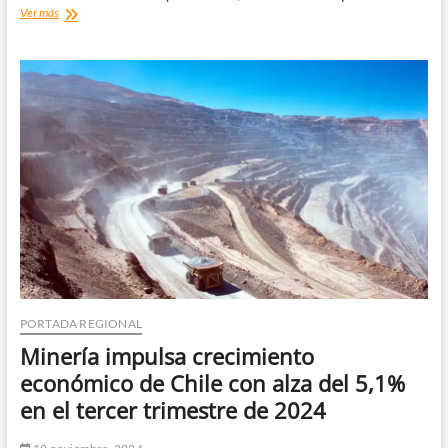
CNR
Ver más
abre
concurso
para
financiar
obras
de
riego
en
el
Norte
Chico
PORTADA REGIONAL
Minería impulsa crecimiento
económico de Chile con alza del 5,1%
en el tercer trimestre de 2024