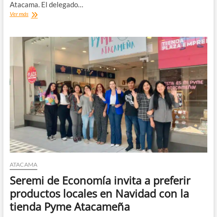
Atacama. El delegado…
Delegado
Ver más
Presidencial
y
ATA
avanzan
en
plan
para
la
apertura
permanente
del
Paso
San
Francisco
ATACAMA
Seremi de Economía invita a preferir
productos locales en Navidad con la
tienda Pyme Atacameña