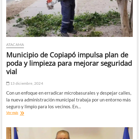
trámite
«ad
referendum»
ATACAMA
Municipio de Copiapó impulsa plan de
poda y limpieza para mejorar seguridad
vial
13 diciembre, 2024
Con un enfoque en erradicar microbasurales y despejar calles,
la nueva administración municipal trabaja por un entorno más
seguro y limpio para los vecinos. En…
Municipio
Ver más
de
Copiapó
impulsa
plan