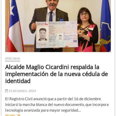
de
poda
y
limpieza
para
mejorar
seguridad
vial
ATACAMA
Alcalde Maglio Cicardini respalda la
implementación de la nueva cédula de
identidad
13 diciembre, 2024
El Registro Civil anunció que a partir del 16 de diciembre
iniciará la marcha blanca del nuevo documento, que incorpora
tecnología avanzada para mayor seguridad…
Alcalde
Ver más