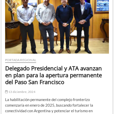
expresa
preocupación
por
daño
estructural
en
el
puente
Brasil
PORTADA REGIONAL
Delegado Presidencial y ATA avanzan
en plan para la apertura permanente
del Paso San Francisco
13 diciembre, 2024
La habilitación permanente del complejo fronterizo
comenzaría en enero de 2025, buscando fortalecer la
conectividad con Argentina y potenciar el turismo en