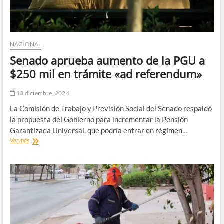
NACIONAL
Senado aprueba aumento de la PGU a
$250 mil en trámite «ad referendum»
13 diciembre, 2024
La Comisión de Trabajo y Previsión Social del Senado respaldó
la propuesta del Gobierno para incrementar la Pensión
Garantizada Universal, que podría entrar en régimen…
Senado
Ver más
aprueba
aumento
de
la
PGU
a
$250
mil
en