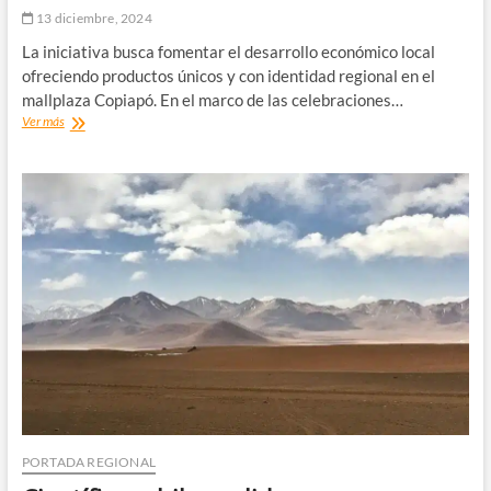
13 diciembre, 2024
La iniciativa busca fomentar el desarrollo económico local
ofreciendo productos únicos y con identidad regional en el
mallplaza Copiapó. En el marco de las celebraciones…
Seremi
Ver más
de
Economía
invita
a
preferir
productos
locales
en
Navidad
con
la
tienda
Pyme
Atacameña
PORTADA REGIONAL