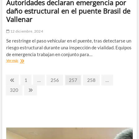
Autoridades declaran emergencia por
daño estructural en el puente Brasil de
Vallenar
12 diciembre, 2024
Se restringe el paso vehicular en el puente, tras detectarse un
riesgo estructural durante una inspección de vialidad. Equipos
de emergencia trabajan en conjunto para…
Autoridades
Ver más
declaran
emergencia
Paginación
por
Página
Página
Página
Página
Página
1
…
256
257
258
…
daño
anterior
de
estructural
Página
Página
320
en
siguiente
entradas
el
puente
Brasil
de
Vallenar