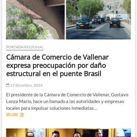
recibir
el
Año
Escolar
2025
tras
millonaria
remodelación
PORTADA REGIONAL
Cámara de Comercio de Vallenar
expresa preocupación por daño
estructural en el puente Brasil
13 diciembre, 2024
El presidente de la Cámara de Comercio de Vallenar, Gustavo
Lonza Mario, hace un llamado a las autoridades y empresas
locales para impulsar soluciones inmediatas…
Cámara
Ver más
de
Comercio
de
Vallenar