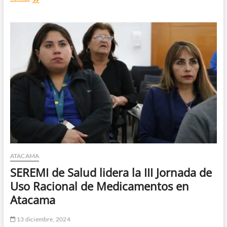
Maglio
Cicardini
respalda
la
implementación
de
la
nueva
cédula
de
identidad
ATACAMA
SEREMI de Salud lidera la III Jornada de
Uso Racional de Medicamentos en
Atacama
13 diciembre, 2024