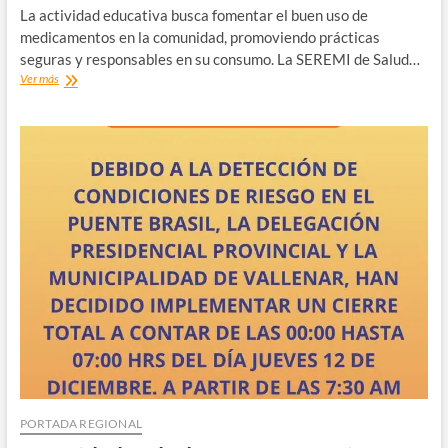
La actividad educativa busca fomentar el buen uso de
medicamentos en la comunidad, promoviendo prácticas
seguras y responsables en su consumo. La SEREMI de Salud…
SEREMI
Ver más
de
Salud
lidera
la
III
Jornada
de
Uso
Racional
de
Medicamentos
en
Atacama
PORTADA REGIONAL