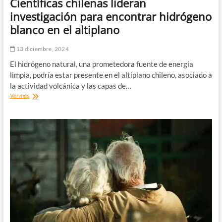
Científicas chilenas lideran
investigación para encontrar hidrógeno
blanco en el altiplano
13 diciembre, 2024
El hidrógeno natural, una prometedora fuente de energía
limpia, podría estar presente en el altiplano chileno, asociado a
la actividad volcánica y las capas de…
Científicas
Ver más
chilenas
lideran
investigación
para
encontrar
hidrógeno
blanco
en
el
altiplano