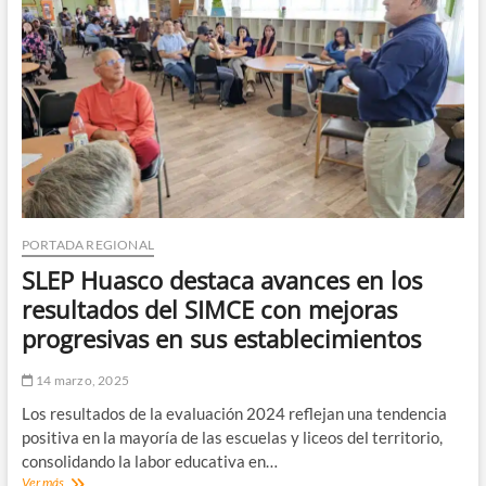
extranjera
de
tráfico
de
drogas
en
las
tomas
de
Andacollo
PORTADA REGIONAL
SLEP Huasco destaca avances en los
resultados del SIMCE con mejoras
progresivas en sus establecimientos
14 marzo, 2025
Los resultados de la evaluación 2024 reflejan una tendencia
positiva en la mayoría de las escuelas y liceos del territorio,
consolidando la labor educativa en…
SLEP
Ver más