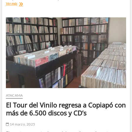
Danza
Ver más
Atacama
realizará
seminario
de
artes
escénicas
en
Alto
del
Carmen
ATACAMA
El Tour del Vinilo regresa a Copiapó con
más de 6.500 discos y CD’s
14 marzo, 2025