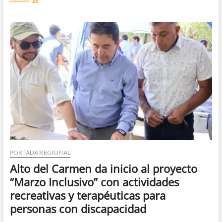
Huasco
destaca
avances
en
los
resultados
del
SIMCE
con
mejoras
progresivas
en
sus
establecimientos
PORTADA REGIONAL
Alto del Carmen da inicio al proyecto
“Marzo Inclusivo” con actividades
recreativas y terapéuticas para
personas con discapacidad