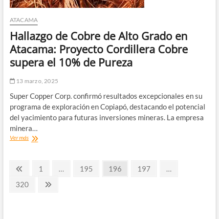
por
litro
ATACAMA
Hallazgo de Cobre de Alto Grado en
Atacama: Proyecto Cordillera Cobre
supera el 10% de Pureza
13 marzo, 2025
Super Copper Corp. confirmó resultados excepcionales en su
programa de exploración en Copiapó, destacando el potencial
del yacimiento para futuras inversiones mineras. La empresa
minera…
Hallazgo
Ver más
de
Cobre
Paginación
de
Página
Página
Página
Página
Página
1
…
195
196
197
…
Alto
anterior
de
Grado
Página
Página
320
en
siguiente
entradas
Atacama:
Proyecto
Cordillera