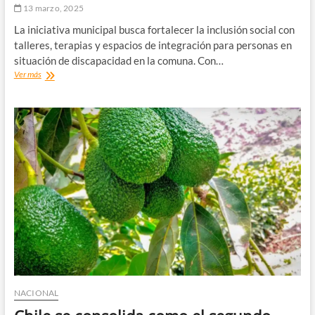
13 marzo, 2025
La iniciativa municipal busca fortalecer la inclusión social con
talleres, terapias y espacios de integración para personas en
situación de discapacidad en la comuna. Con…
Alto
Ver más
del
Carmen
da
inicio
al
proyecto
“Marzo
Inclusivo”
con
actividades
recreativas
y
terapéuticas
para
personas
con
discapacidad
NACIONAL