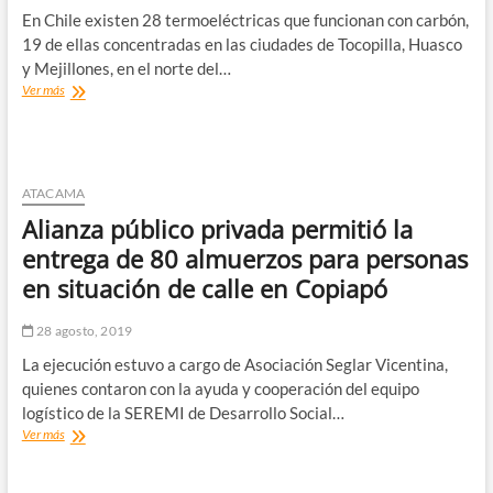
En Chile existen 28 termoeléctricas que funcionan con carbón,
19 de ellas concentradas en las ciudades de Tocopilla, Huasco
y Mejillones, en el norte del…
Alerta
Ver más
en
Huasco:
estudio
revela
que
ATACAMA
habitantes
Alianza público privada permitió la
de
ciudades
entrega de 80 almuerzos para personas
con
en situación de calle en Copiapó
termoeléctricas
se
enferman
28 agosto, 2019
hasta
La ejecución estuvo a cargo de Asociación Seglar Vicentina,
cuatro
veces
quienes contaron con la ayuda y cooperación del equipo
más
logístico de la SEREMI de Desarrollo Social…
Alianza
Ver más
público
privada
permitió