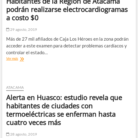
Habitantes de la Región de Atacama
de
Atacama
podrán realizarse electrocardiogramas
abordaron
a costo $0
los
beneficios
del
29 agosto, 2019
proyecto
Más de 27 mil afiliados de Caja Los Héroes en la zona podrán
40
Horas
acceder a este examen para detectar problemas cardíacos y
controlar el estado…
Habitantes
Ver más
de
la
Región
de
Atacama
ATACAMA
podrán
Alerta en Huasco: estudio revela que
realizarse
electrocardiogramas
habitantes de ciudades con
a
termoeléctricas se enferman hasta
costo
$0
cuatro veces más
28 agosto, 2019