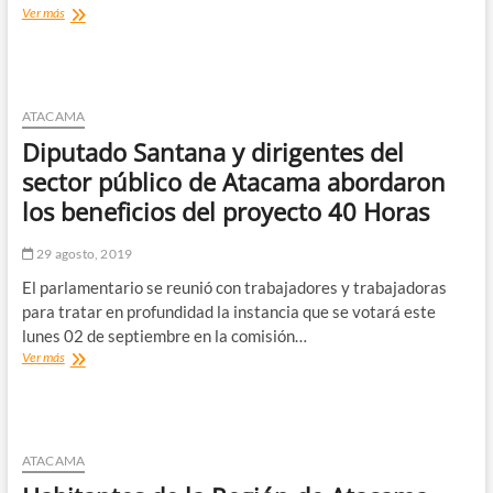
Tres
Ver más
viviendas
resultan
afectadas
en
su
ATACAMA
totalidad
Diputado Santana y dirigentes del
tras
voraz
sector público de Atacama abordaron
incendio
los beneficios del proyecto 40 Horas
en
Vallenar
29 agosto, 2019
El parlamentario se reunió con trabajadores y trabajadoras
para tratar en profundidad la instancia que se votará este
lunes 02 de septiembre en la comisión…
Diputado
Ver más
Santana
y
dirigentes
del
sector
ATACAMA
público