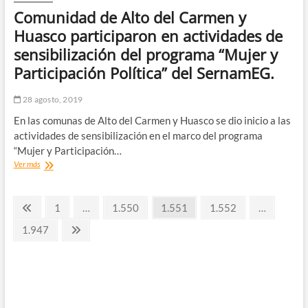
base
Comunidad de Alto del Carmen y
del
raid
Huasco participaron en actividades de
atacama
sensibilización del programa “Mujer y
y
entregó
Participación Política” del SernamEG.
permiso
de
28 agosto, 2019
ocupación
en
En las comunas de Alto del Carmen y Huasco se dio inicio a las
terreno
actividades de sensibilización en el marco del programa
“Mujer y Participación…
Comunidad
Ver más
de
Alto
Paginación
del
Página
Página
Página
Página
Página
1
…
1.550
1.551
1.552
…
Carmen
anterior
de
y
Página
Página
1.947
Huasco
siguiente
entradas
participaron
en
actividades
de
sensibilización