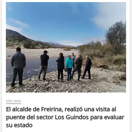
del
programa
“Mujer
y
Participación
Política”
del
SernamEG.
ATACAMA
El alcalde de Freirina, realizó una visita al
puente del sector Los Guindos para evaluar
su estado