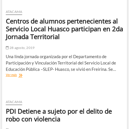
la
entrega
ATACAMA
de
Centros de alumnos pertenecientes al
80
almuerzos
Servicio Local Huasco participan en 2da
para
Jornada Territorial
personas
en
situación
28 agosto, 2019
de
Una linda jornada organizada por el Departamento de
calle
en
Participación y Vinculación Territorial del Servicio Local de
Copiapó
Educación Pública –SLEP- Huasco, se vivió en Freirina. Se…
Centros
Ver más
de
alumnos
pertenecientes
al
Servicio
ATACAMA
Local
PDI Detiene a sujeto por el delito de
Huasco
participan
robo con violencia
en
2da