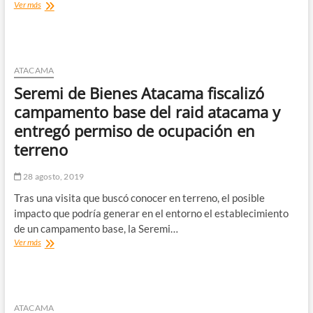
Convocan
Ver más
para
formar
parte
del
Consejo
ATACAMA
de
Seremi de Bienes Atacama fiscalizó
Organizaciones
de
campamento base del raid atacama y
la
entregó permiso de ocupación en
Sociedad
Civil
terreno
de
SENDA
28 agosto, 2019
Atacama
Tras una visita que buscó conocer en terreno, el posible
impacto que podría generar en el entorno el establecimiento
de un campamento base, la Seremi…
Seremi
Ver más
de
Bienes
Atacama
fiscalizó
campamento
ATACAMA