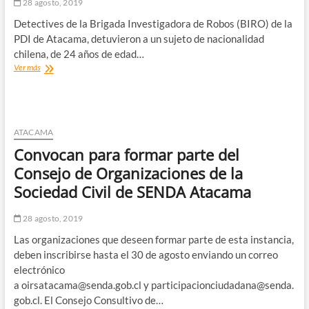
28 agosto, 2019
Jornada
Territorial
Detectives de la Brigada Investigadora de Robos (BIRO) de la
PDI de Atacama, detuvieron a un sujeto de nacionalidad
chilena, de 24 años de edad…
PDI
Ver más
Detiene
a
sujeto
por
el
ATACAMA
delito
Convocan para formar parte del
de
robo
Consejo de Organizaciones de la
con
Sociedad Civil de SENDA Atacama
violencia
28 agosto, 2019
Las organizaciones que deseen formar parte de esta instancia,
deben inscribirse hasta el 30 de agosto enviando un correo
electrónico
a oirsatacama@senda.gob.cl y participacionciudadana@senda.
gob.cl. El Consejo Consultivo de…