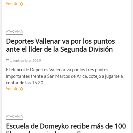
Inician
Ver más
gestiones
para
realizar
nacional
de
ATACAMA
fútbol
Deportes Vallenar va por los puntos
senior
en
ante el líder de la Segunda División
la
Provincia
1 septiembre, 2019
del
Huasco
El elenco de Deportes Vallenar va por los tres puntos
importantes frente a San Marcos de Arica, cotejo a jugarse a
contar de las 15.30…
Deportes
Ver más
Vallenar
va
por
los
puntos
ATACAMA
ante
Escuela de Domeyko recibe más de 100
el
líder