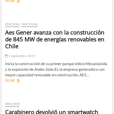
Ver más
de
participación
ciudadana
por
la
ATACAMA
NACIONAL
educación
Aes Gener avanza con la construcción
preescolar
realizó
de 845 MW de energías renovables en
Gobierno
Chile
en
Vallenar
1 septiembre, 2019
Inicia la construcción de su primer parque eólico Mesamávida
y la expansión de Andes Solar.Es la empresa generadora con
mayor capacidad renovable en construcción. AES…
Aes
Ver más
Gener
avanza
con
la
construcción
ATACAMA
de
Carabinero devolvió un smartwatch
845