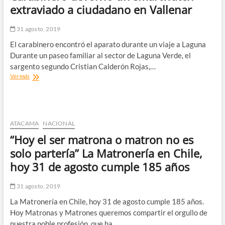
MW
extraviado a ciudadano en Vallenar
de
energías
31 agosto, 2019
renovables
en
El carabinero encontró el aparato durante un viaje a Laguna
Chile
Durante un paseo familiar al sector de Laguna Verde, el
sargento segundo Cristian Calderón Rojas,…
Carabinero
Ver más
devolvió
un
smartwatch
extraviado
a
ATACAMA
NACIONAL
ciudadano
“Hoy el ser matrona o matron no es
en
Vallenar
solo partería” La Matronería en Chile,
hoy 31 de agosto cumple 185 años
31 agosto, 2019
La Matronería en Chile, hoy 31 de agosto cumple 185 años.
Hoy Matronas y Matrones queremos compartir el orgullo de
nuestra noble profesión, que ha…