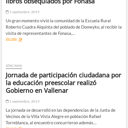
libros obsequiados por Fonasa
de
la
1 septiembre, 2019
Segunda
División
Un gran momento vivió la comunidad de la Escuela Rural
Roberto Cuadra Alquinta del poblado de Domeyko, al recibir la
visita de representantes de Fonasa,…
Escuela
Ver más
de
Domeyko
recibe
más
de
ATACAMA
100
Jornada de participación ciudadana por
libros
obsequiados
la educación preescolar realizó
por
Gobierno en Vallenar
Fonasa
1 septiembre, 2019
La jornada se desarrolló en las dependencias de la Junta de
Vecinos de la Villa Vista Alegre en población Rafael
Torreblanca, al encuentro concurrieron además…
Jornada