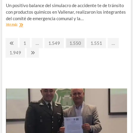
dieron
Un positivo balance del simulacro de accidente te de tránsito
inicio
con productos químicos en Vallenar, realizaron los integrantes
a
del comité de emergencia comunal y la…
la
Positiva
Ver más
campaña
Evaluación
#ActívatePorLaInclusión
de
en
Paginación
Simulacro
Atacama
Página
Página
Página
Página
Página
1
…
1.549
1.550
1.551
…
de
anterior
de
Accidente
Página
Página
1.949
de
siguiente
entradas
Tránsito
en
Vallenar.