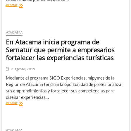
“Hoy
Ver más
el
ser
matrona
o
matron
ATACAMA
no
En Atacama inicia programa de
es
solo
Sernatur que permite a empresarios
partería”
fortalecer las experiencias turísticas
La
Matronería
en
31 agosto, 2019
Chile,
Mediante el programa SIGO Experiencias, mipymes de la
hoy
31
Región de Atacama tendrán la oportunidad de profesionalizar
de
sus emprendimientos y fortalecer sus competencias para
agosto
diseñar experiencias…
cumple
En
Ver más
185
Atacama
años
inicia
programa
de
Sernatur
ATACAMA