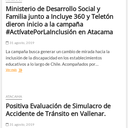
que
Ministerio de Desarrollo Social y
permite
a
Familia junto a Incluye 360 y Teletón
empresarios
dieron inicio a la campaña
fortalecer
las
#ActívatePorLaInclusión en Atacama
experiencias
turísticas
31 agosto, 2019
La campaña busca generar un cambio de mirada hacia la
inclusión de la discapacidad en los establecimientos
educativos a lo largo de Chile. Acompañados por…
Ministerio
Ver más
de
Desarrollo
Social
y
Familia
ATACAMA
junto
Positiva Evaluación de Simulacro de
a
Incluye
Accidente de Tránsito en Vallenar.
360
y
31 agosto, 2019
Teletón