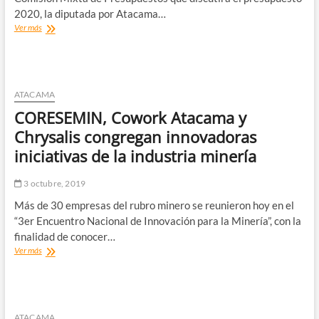
2020, la diputada por Atacama…
Diputada
Ver más
Sofía
Cid
se
reúne
con
ATACAMA
Ministro
CORESEMIN, Cowork Atacama y
de
Hacienda
Chrysalis congregan innovadoras
y
iniciativas de la industria minería
reiteró
solicitud
por
3 octubre, 2019
situación
Más de 30 empresas del rubro minero se reunieron hoy en el
de
remates
“3er Encuentro Nacional de Innovación para la Minería”, con la
por
finalidad de conocer…
patentes
CORESEMIN,
Ver más
mineras
Cowork
Atacama
y
Chrysalis
congregan
ATACAMA