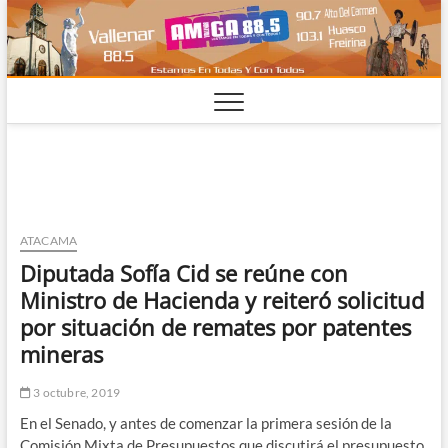
Saltar
al
contenido
ATACAMA
Diputada Sofía Cid se reúne con
Ministro de Hacienda y reiteró solicitud
por situación de remates por patentes
mineras
3 octubre, 2019
En el Senado, y antes de comenzar la primera sesión de la
Comisión Mixta de Presupuestos que discutirá el presupuesto