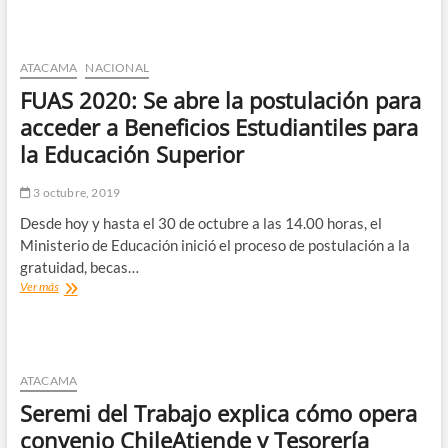
presente
en
las
finales
ATACAMA
NACIONAL
nacionales
FUAS 2020: Se abre la postulación para
de
los
acceder a Beneficios Estudiantiles para
Juegos
la Educación Superior
Deportivos
Escolares
3 octubre, 2019
Desde hoy y hasta el 30 de octubre a las 14.00 horas, el
Ministerio de Educación inició el proceso de postulación a la
gratuidad, becas…
FUAS
Ver más
2020:
Se
abre
la
postulación
ATACAMA
para
Seremi del Trabajo explica cómo opera
acceder
a
convenio ChileAtiende y Tesorería
Beneficios