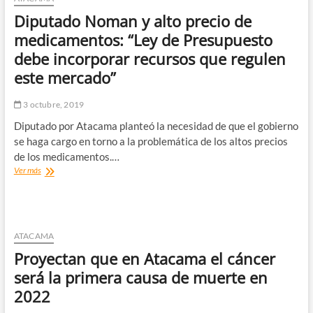
innovadoras
Diputado Noman y alto precio de
iniciativas
de
medicamentos: “Ley de Presupuesto
la
debe incorporar recursos que regulen
industria
minería
este mercado”
3 octubre, 2019
Diputado por Atacama planteó la necesidad de que el gobierno
se haga cargo en torno a la problemática de los altos precios
de los medicamentos.…
Diputado
Ver más
Noman
y
alto
precio
de
ATACAMA
medicamentos:
Proyectan que en Atacama el cáncer
“Ley
de
será la primera causa de muerte en
Presupuesto
2022
debe
incorporar