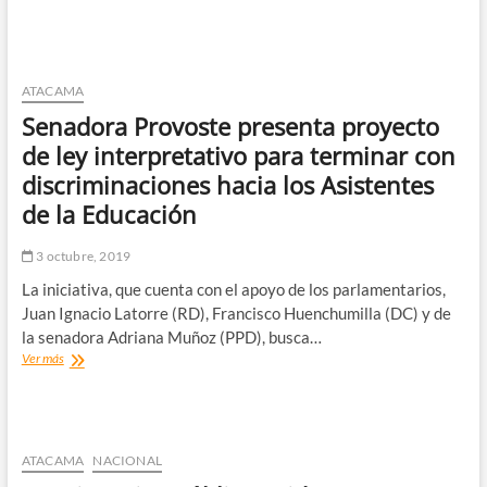
mujer
dedicada
a
la
venta
ATACAMA
de
Senadora Provoste presenta proyecto
pasta
de
de ley interpretativo para terminar con
cocaína
discriminaciones hacia los Asistentes
en
Copiapó
de la Educación
3 octubre, 2019
La iniciativa, que cuenta con el apoyo de los parlamentarios,
Juan Ignacio Latorre (RD), Francisco Huenchumilla (DC) y de
la senadora Adriana Muñoz (PPD), busca…
Senadora
Ver más
Provoste
presenta
proyecto
de
ley
ATACAMA
NACIONAL
interpretativo