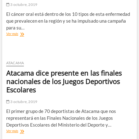
recursos
3 octubre, 2019
que
El cáncer oral está dentro de los 10 tipos de esta enfermedad
regulen
este
que prevalecen en la región y se ha impulsado una campaña
mercado”
para su…
Proyectan
Ver más
que
en
Atacama
el
cáncer
ATACAMA
será
Atacama dice presente en las finales
la
primera
nacionales de los Juegos Deportivos
causa
Escolares
de
muerte
en
3 octubre, 2019
2022
El primer grupo de 70 deportistas de Atacama que nos
representará en las Finales Nacionales de los Juegos
Deportivos Escolares del Ministerio del Deporte y…
Atacama
Ver más
dice