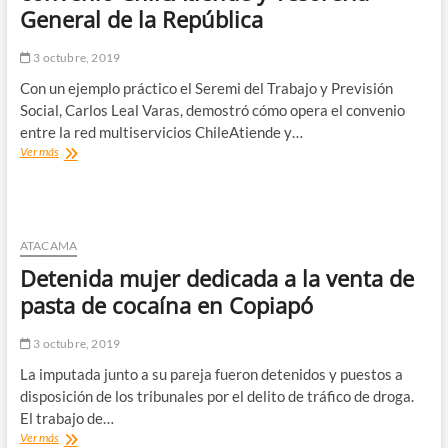
General de la República
Estudiantiles
para
la
3 octubre, 2019
Educación
Con un ejemplo práctico el Seremi del Trabajo y Previsión
Superior
Social, Carlos Leal Varas, demostró cómo opera el convenio
entre la red multiservicios ChileAtiende y…
Seremi
Ver más
del
Trabajo
explica
cómo
opera
ATACAMA
convenio
Detenida mujer dedicada a la venta de
ChileAtiende
y
pasta de cocaína en Copiapó
Tesorería
General
3 octubre, 2019
de
la
La imputada junto a su pareja fueron detenidos y puestos a
República
disposición de los tribunales por el delito de tráfico de droga.
El trabajo de…
Detenida
Ver más