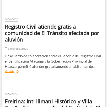
Monckeberg
da
luz
verde
a
ATACAMA
111
Registro Civil atiende gratis a
viviendas
sociales
comunidad de El Tránsito afectada por
en
aluvión
Atacama
5 febrero, 2020
Un acuerdo de colaboración entre el Servicio de Registro Civil
e Identificación Atacama y la Gobernación Provincial de
Huasco, permitió atender gratuitamente a habitantes de…
Registro
Ver más
Civil
atiende
gratis
a
comunidad
ATACAMA
de
Freirina: Inti llimani Histórico y Villa
El
Tránsito