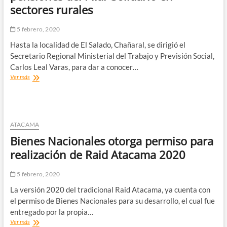
sectores rurales
el
2020
5 febrero, 2020
Hasta la localidad de El Salado, Chañaral, se dirigió el
Secretario Regional Ministerial del Trabajo y Previsión Social,
Carlos Leal Varas, para dar a conocer…
Seremi
Ver más
del
trabajo
inicia
pago
de
ATACAMA
pensiones
Bienes Nacionales otorga permiso para
del
Pilar
realización de Raid Atacama 2020
Solidario
en
5 febrero, 2020
sectores
rurales
La versión 2020 del tradicional Raid Atacama, ya cuenta con
el permiso de Bienes Nacionales para su desarrollo, el cual fue
entregado por la propia…
Bienes
Ver más