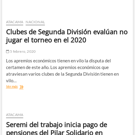
a
los
habitantes
de
ATACAMA
NACIONAL
El
Clubes de Segunda División evalúan no
Transito
para
jugar el torneo en el 2020
optar
a
5 febrero, 2020
beneficios
Los apremios económicos tienen en vilo la disputa del
certamen de este año. Los apremios económicos que
atraviesan varios clubes de la Segunda División tienen en
vilo…
Clubes
Ver más
de
Segunda
División
evalúan
no
ATACAMA
jugar
Seremi del trabajo inicia pago de
el
torneo
pensiones del Pilar Solidario en
en