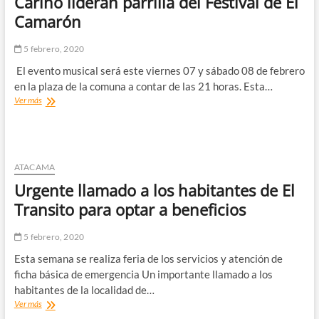
Cariño lideran parrilla del Festival de El
afectada
Camarón
por
aluvión
5 febrero, 2020
El evento musical será este viernes 07 y sábado 08 de febrero
en la plaza de la comuna a contar de las 21 horas. Esta…
Freirina:
Ver más
Inti
llimani
Histórico
y
Villa
ATACAMA
Cariño
Urgente llamado a los habitantes de El
lideran
parrilla
Transito para optar a beneficios
del
Festival
5 febrero, 2020
de
El
Esta semana se realiza feria de los servicios y atención de
Camarón
ficha básica de emergencia Un importante llamado a los
habitantes de la localidad de…
Urgente
Ver más
llamado