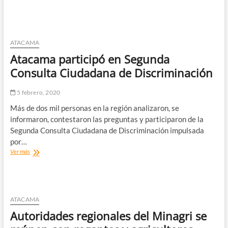
Nacionales
otorga
permiso
para
realización
ATACAMA
de
Atacama participó en Segunda
Raid
Atacama
Consulta Ciudadana de Discriminación
2020
5 febrero, 2020
Más de dos mil personas en la región analizaron, se
informaron, contestaron las preguntas y participaron de la
Segunda Consulta Ciudadana de Discriminación impulsada
por…
Atacama
Ver más
participó
en
Segunda
Consulta
Ciudadana
ATACAMA
de
Autoridades regionales del Minagri se
Discriminación