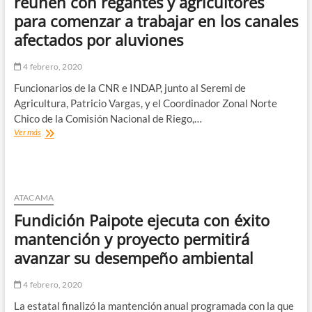
reúnen con regantes y agricultores
para comenzar a trabajar en los canales
afectados por aluviones
4 febrero, 2020
Funcionarios de la CNR e INDAP, junto al Seremi de
Agricultura, Patricio Vargas, y el Coordinador Zonal Norte
Chico de la Comisión Nacional de Riego,…
Autoridades
Ver más
regionales
del
Minagri
se
reúnen
ATACAMA
con
Fundición Paipote ejecuta con éxito
regantes
y
mantención y proyecto permitirá
agricultores
avanzar su desempeño ambiental
para
comenzar
a
4 febrero, 2020
trabajar
La estatal finalizó la mantención anual programada con la que
en