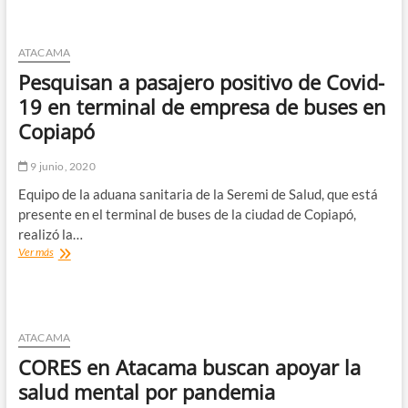
la
Escuela
Alejandro
ATACAMA
Noemi
Pesquisan a pasajero positivo de Covid-
Huerta
es
19 en terminal de empresa de buses en
parte
Copiapó
del
nuevo
Portafolio
9 junio, 2020
de
Equipo de la aduana sanitaria de la Seremi de Salud, que está
Buenas
Prácticas
presente en el terminal de buses de la ciudad de Copiapó,
para
realizó la…
la
Pesquisan
Ver más
Participación
a
Social
pasajero
en
positivo
Discapacidad
de
Intelectual
Covid-
ATACAMA
de
19
SENADIS
CORES en Atacama buscan apoyar la
en
terminal
salud mental por pandemia
de