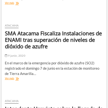
Intendente
Ver más
Urquieta
participa
de
una
nueva
ATACAMA
reunión
SMA Atacama Fiscaliza Instalaciones de
junto
a
ENAMI tras superación de niveles de
los
dióxido de azufre
alcaldes
y
cores
9 junio, 2020
de
En el marco de la emergencia por dióxido de azufre (SO2)
Atacama
registrado el domingo 7 de junio en la estación de monitoreo
de Tierra Amarilla…
SMA
Ver más
Atacama
Fiscaliza
Instalaciones
de
ENAMI
ATACAMA
tras