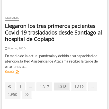
podrán
postular
a
los
ATACAMA
fondos
Llegaron los tres primeros pacientes
PAMMA
hasta
Covid-19 trasladados desde Santiago al
el
hospital de Copiapó
miércoles
17
de
9 junio, 2020
junio
En medio de la actual pandemia y debido a su capacidad de
atención, la Red Asistencial de Atacama recibió la tarde de
este lunes a…
Llegaron
Ver más
los
tres
Paginación
primeros
Página
Página
Página
Página
Página
1
…
1.317
1.318
1.319
…
pacientes
anterior
de
Covid-
Página
Página
1.950
19
siguiente
entradas
trasladados
desde