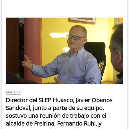
Santiago
al
hospital
de
Copiapó
ATACAMA
Director del SLEP Huasco, Javier Obanos
Sandoval, junto a parte de su equipo,
sostuvo una reunión de trabajo con el
alcalde de Freirina, Fernando Ruhl, y