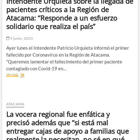
Intendente Urquieta sobre la llegada de
superación
de
pacientes críticos a la Región de
niveles
Atacama: “Responde a un esfuerzo
de
dióxido
solidario que realiza el país”
de
azufre
9 junio, 2020
Ayer lunes el Intendente Patricio Urquieta informó el primer
fallecido por Coronavirus en la Región de Atacama.
“Queremos lamentar el fallecimiento del primer paciente
contagiado con Covid-19 en…
Intendente
Ver más
Urquieta
sobre
la
llegada
de
ATACAMA
pacientes
La vocera regional fue enfática y
críticos
a
precisó además que “si está mal
la
entregar cajas de apoyo a familias que
Región
de
realmente la necesitan, no sé en qué