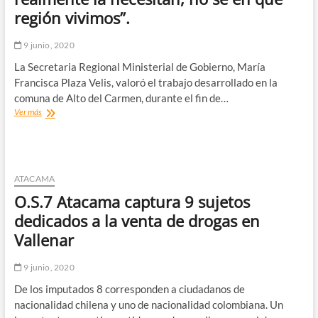
Atacama:
región vivimos”.
“Responde
a
un
9 junio, 2020
esfuerzo
La Secretaria Regional Ministerial de Gobierno, María
solidario
que
Francisca Plaza Velis, valoró el trabajo desarrollado en la
realiza
comuna de Alto del Carmen, durante el fin de…
el
La
Ver más
país”
vocera
regional
fue
enfática
y
ATACAMA
precisó
O.S.7 Atacama captura 9 sujetos
además
que
dedicados a la venta de drogas en
“si
Vallenar
está
mal
entregar
9 junio, 2020
cajas
De los imputados 8 corresponden a ciudadanos de
de
apoyo
nacionalidad chilena y uno de nacionalidad colombiana. Un
a