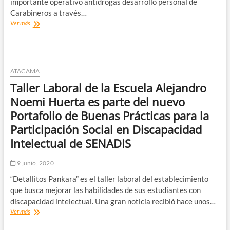
importante operativo antidrogas desarrollo personal de
familias
Carabineros a través…
que
O.S.7
Ver más
realmente
Atacama
la
captura
necesitan,
9
no
sujetos
sé
dedicados
ATACAMA
en
a
qué
Taller Laboral de la Escuela Alejandro
la
región
venta
Noemi Huerta es parte del nuevo
vivimos”.
de
Portafolio de Buenas Prácticas para la
drogas
en
Participación Social en Discapacidad
Vallenar
Intelectual de SENADIS
9 junio, 2020
“Detallitos Pankara” es el taller laboral del establecimiento
que busca mejorar las habilidades de sus estudiantes con
discapacidad intelectual. Una gran noticia recibió hace unos…
Taller
Ver más
Laboral
de