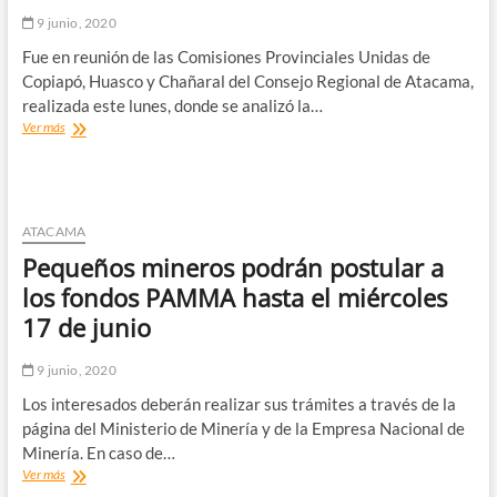
empresa
9 junio, 2020
de
buses
Fue en reunión de las Comisiones Provinciales Unidas de
en
Copiapó, Huasco y Chañaral del Consejo Regional de Atacama,
Copiapó
realizada este lunes, donde se analizó la…
CORES
Ver más
en
Atacama
buscan
apoyar
la
ATACAMA
salud
Pequeños mineros podrán postular a
mental
por
los fondos PAMMA hasta el miércoles
pandemia
17 de junio
9 junio, 2020
Los interesados deberán realizar sus trámites a través de la
página del Ministerio de Minería y de la Empresa Nacional de
Minería. En caso de…
Pequeños
Ver más
mineros